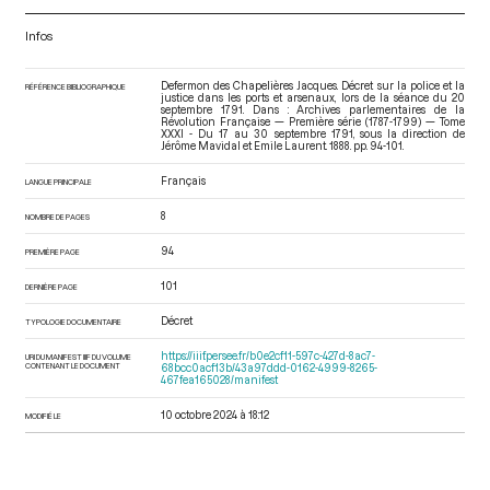
Infos
Defermon des Chapelières Jacques. Décret sur la police et la
RÉFÉRENCE BIBLIOGRAPHIQUE
justice dans les ports et arsenaux, lors de la séance du 20
septembre 1791. Dans : Archives parlementaires de la
Révolution Française — Première série (1787-1799) — Tome
XXXI - Du 17 au 30 septembre 1791
, sous la direction de
Jérôme Mavidal et Emile Laurent. 1888. pp. 94-101.
Français
LANGUE PRINCIPALE
8
NOMBRE DE PAGES
94
PREMIÈRE PAGE
101
DERNIÈRE PAGE
Décret
TYPOLOGIE DOCUMENTAIRE
https://iiif.persee.fr/b0e2cf11-597c-427d-8ac7-
URI DU MANIFEST IIIF DU VOLUME
CONTENANT LE DOCUMENT
68bcc0acf13b/43a97ddd-0162-4999-8265-
467fea165028/manifest
10 octobre 2024 à 18:12
MODIFIÉ LE