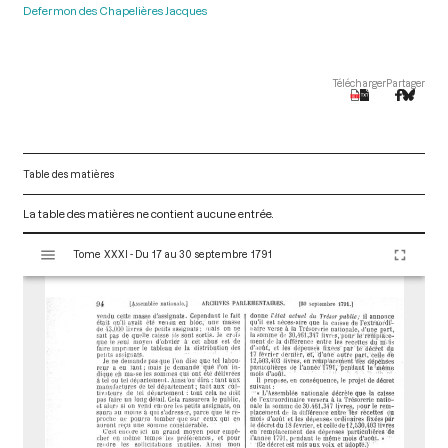
Defermon des Chapelières Jacques
Télécharger
Partager
Table des matières
La table des matières ne contient aucune entrée.
V
Tome XXXI - Du 17 au 30 septembre 1791
i
s
u
a
l
i
s
e
u
r