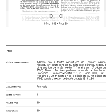
87 sur 835
• Page 80
Infos
Adresse des autorités constituées de Lesmont (Aube)
RÉFÉRENCE BIBLIOGRAPHIQUE
récapitulant leurs dons en numéraire et défenseurs depuis
cinq ans, lors de la séance du 17 frimaire an II (7 décembre
1793). Dans : Archives parlementaires de la Révolution
Française — Première série (1787-1799) — Tome LXXXI - Du 16
frimaire au 29 frimaire an II (6 décembre au 19 décembre
1793)
, sous la direction de Lodoïs Lataste. 1913. p. 80.
Français
LANGUE PRINCIPALE
1
NOMBRE DE PAGES
80
PREMIÈRE PAGE
80
DERNIÈRE PAGE