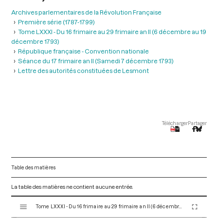
Archives parlementaires de la Révolution Française
Première série (1787-1799)
Tome LXXXI - Du 16 frimaire au 29 frimaire an II (6 décembre au 19
décembre 1793)
République française - Convention nationale
Séance du 17 frimaire an II (Samedi 7 décembre 1793)
Lettre des autorités constituées de Lesmont
Télécharger
Partager
Table des matières
La table des matières ne contient aucune entrée.
V
Tome LXXXI - Du 16 frimaire au 29 frimaire an II (6 décembre au 19 décembre 1793)
i