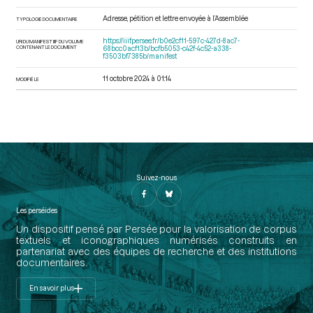
Adresse, pétition et lettre envoyée à l’Assemblée
TYPOLOGIE DOCUMENTAIRE
https://iiif.persee.fr/b0e2cf11-597c-427d-8ac7-
URI DU MANIFEST IIIF DU VOLUME
CONTENANT LE DOCUMENT
68bcc0acf13b/bcfb5053-c42f-4c52-a338-
f3503bf7385b/manifest
11 octobre 2024 à 01:14
MODIFIÉ LE
Suivez-nous
Les perséides
Un dispositif pensé par Persée pour la valorisation de corpus
textuels et iconographiques numérisés construits en
partenariat avec des équipes de recherche et des institutions
documentaires.
En savoir plus