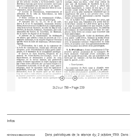
o
r
242 sur 799
• Page 239
Infos
Dons patriotiques de la séance du 2 octobre 1789. Dans :
RÉFÉRENCE BIBLIOGRAPHIQUE