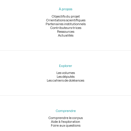
pied
À propos
de
page
Objectifs du projet
Orientations scientifiques
Partenaires institutionnels
Contributeurs-trices
Ressources
Actualités
Explorer
Les volumes
Les députés
Les cahiers de doléances
Comprendre
Comprendre le corpus
Aide à l'exploration
Foire aux questions