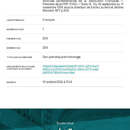
Archives parlementaires de la Révolution Française —
Première série (1787-1799) — Tome IX - Du 16 septembre au 11
novembre 1789
, sous la direction de Emile Laurent et Jérôme
Mavidal. 1877. p. 239.
Français
LANGUE PRINCIPALE
1
NOMBRE DE PAGES
239
PREMIÈRE PAGE
239
DERNIÈRE PAGE
Don patriotique et hommage
TYPOLOGIE DOCUMENTAIRE
https://iiif.persee.fr/b0e2cf11-597c-427d-8ac7-
URI DU MANIFEST IIIF DU VOLUME
CONTENANT LE DOCUMENT
68bcc0acf13b/3a964d0c-92c0-4773-a1e2-
4d8599718b9c/manifest
10 octobre 2024 à 17:49
MODIFIÉ LE
Suivez-nous