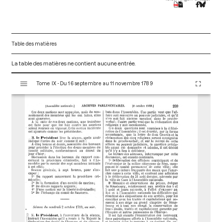
Table des matières
La table des matières ne contient aucune entrée.
V
Tome IX - Du 16 septembre au 11 novembre 1789
i
s
u
a
l
i
s
e
u
r
M
i
r
a
d