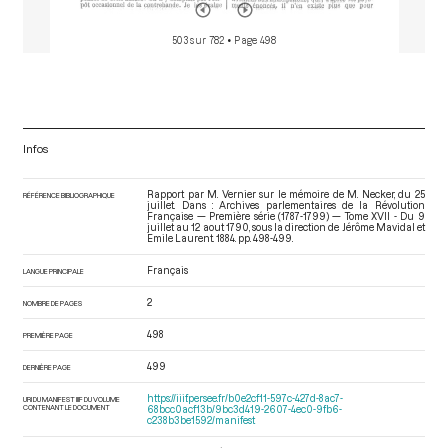
503 sur 782
• Page 498
Infos
Rapport par M. Vernier sur le mémoire de M. Necker, du 25
RÉFÉRENCE BIBLIOGRAPHIQUE
juillet. Dans : Archives parlementaires de la Révolution
Française — Première série (1787-1799) — Tome XVII - Du 9
juillet au 12 aout 1790
, sous la direction de Jérôme Mavidal et
Emile Laurent. 1884. pp. 498-499.
Français
LANGUE PRINCIPALE
2
NOMBRE DE PAGES
498
PREMIÈRE PAGE
499
DERNIÈRE PAGE
https://iiif.persee.fr/b0e2cf11-597c-427d-8ac7-
URI DU MANIFEST IIIF DU VOLUME
CONTENANT LE DOCUMENT
68bcc0acf13b/9bc3d419-2607-4ec0-9fb6-
c238b3be1592/manifest