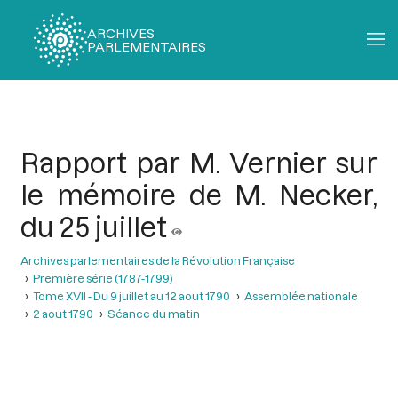
ARCHIVES
PARLEMENTAIRES
Fil
d'Ariane
Rapport par M. Vernier sur
le mémoire de M. Necker,
du 25 juillet
Archives parlementaires de la Révolution Française
Première série (1787-1799)
Tome XVII - Du 9 juillet au 12 aout 1790
Assemblée nationale
2 aout 1790
Séance du matin