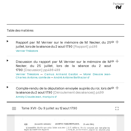
Partager
Table des matières
Rapport par M. Vernier sur le mémoire de M. Necker, du 25
juillet, lors de la séance du 2 aout 1790
[Rapport]
p.498
Vernier Théodore
Discussion du rapport par M. Vernier sur le mémoire de M.
Necker, du 25 juillet, lors de la séance du 2 aout
1790
[Discussion]
pp.498-499
Vernier Théodore
Camus Armand Gaston
Morel Dieusie Jean-
Charles Antoine, comte de
André Antoine Balthazar d'
Compte-rendu de la députation envoyée auprès du roi, lors de
la séance du 2 aout 1790
[Déroulement des séances]
p.499
Ambly Claude Jean, marquis d'
V
Tome XVII - Du 9 juillet au 12 aout 1790
i
s
u
a