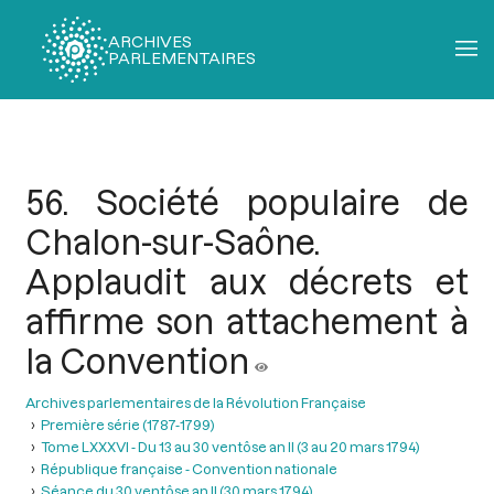
ARCHIVES
PARLEMENTAIRES
Fil
d'Ariane
56. Société populaire de
Chalon-sur-Saône.
Applaudit aux décrets et
affirme son attachement à
la Convention
Archives parlementaires de la Révolution Française
Première série (1787-1799)
Tome LXXXVI - Du 13 au 30 ventôse an II (3 au 20 mars 1794)
République française - Convention nationale
Séance du 30 ventôse an II (30 mars 1794)