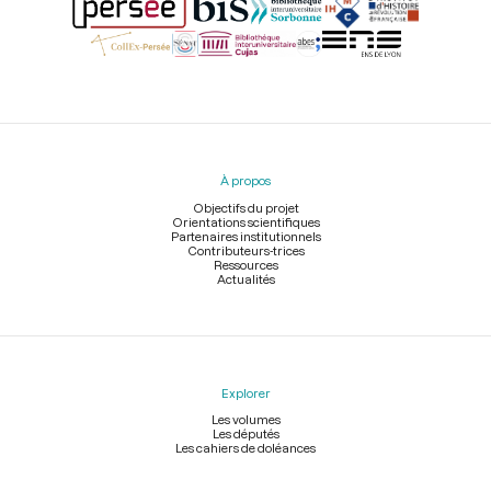
Menu
du
pied
À propos
de
page
Objectifs du projet
Orientations scientifiques
Partenaires institutionnels
Contributeurs-trices
Ressources
Actualités
Explorer
Les volumes
Les députés
Les cahiers de doléances