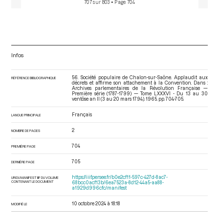
707 sur 803
• Page 704
Infos
56. Société populaire de Chalon-sur-Saône. Applaudit aux
RÉFÉRENCE BIBLIOGRAPHIQUE
décrets et affirme son attachement à la Convention. Dans :
Archives parlementaires de la Révolution Française —
Première série (1787-1799) — Tome LXXXVI - Du 13 au 30
ventôse an II (3 au 20 mars 1794)
. 1965. pp. 704-705.
Français
LANGUE PRINCIPALE
2
NOMBRE DE PAGES
704
PREMIÈRE PAGE
705
DERNIÈRE PAGE
https://iiif.persee.fr/b0e2cf11-597c-427d-8ac7-
URI DU MANIFEST IIIF DU VOLUME
CONTENANT LE DOCUMENT
68bcc0acf13b/6ea7523a-8d12-44a5-aa88-
a1929d996cfc/manifest
10 octobre 2024 à 18:18
MODIFIÉ LE