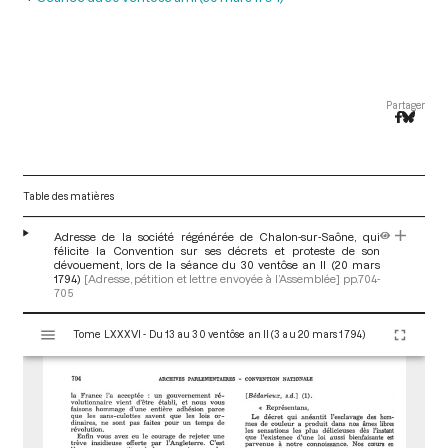
Partager
Table des matières
Adresse de la société régénérée de Chalon-sur-Saône, qui
félicite la Convention sur ses décrets et proteste de son
dévouement, lors de la séance du 30 ventôse an II (20 mars
1794)
[Adresse, pétition et lettre envoyée à l’Assemblée]
pp.704-
705
V
Tome LXXXVI - Du 13 au 30 ventôse an II (3 au 20 mars 1794)
i
s
u
a
l
i