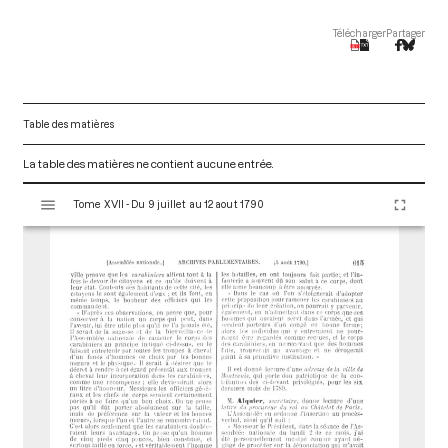
Télécharger
Partager
Table des matières
La table des matières ne contient aucune entrée.
V
Tome XVII - Du 9 juillet au 12 aout 1790
i
s
u
a
l
i
s
e
u
r
M
i
r