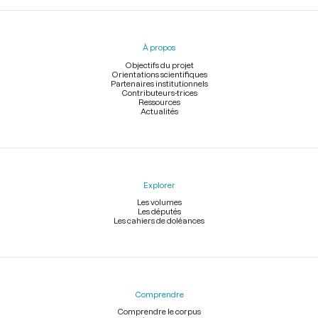
Menu
du
pied
À propos
de
page
Objectifs du projet
Orientations scientifiques
Partenaires institutionnels
Contributeurs-trices
Ressources
Actualités
Explorer
Les volumes
Les députés
Les cahiers de doléances
Comprendre
Comprendre le corpus