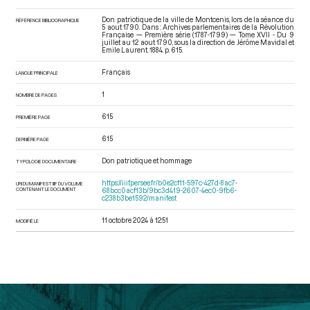
Don patriotique de la ville de Montcenis, lors de la séance du
RÉFÉRENCE BIBLIOGRAPHIQUE
5 aout 1790. Dans : Archives parlementaires de la Révolution
Française — Première série (1787-1799) — Tome XVII - Du 9
juillet au 12 aout 1790
, sous la direction de Jérôme Mavidal et
Emile Laurent. 1884. p. 615.
Français
LANGUE PRINCIPALE
1
NOMBRE DE PAGES
615
PREMIÈRE PAGE
615
DERNIÈRE PAGE
Don patriotique et hommage
TYPOLOGIE DOCUMENTAIRE
https://iiif.persee.fr/b0e2cf11-597c-427d-8ac7-
URI DU MANIFEST IIIF DU VOLUME
CONTENANT LE DOCUMENT
68bcc0acf13b/9bc3d419-2607-4ec0-9fb6-
c238b3be1592/manifest
11 octobre 2024 à 12:51
MODIFIÉ LE