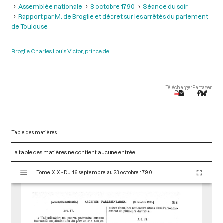
Assemblée nationale
8 octobre 1790
Séance du soir
Rapport par M. de Broglie et décret sur les arrêtés du parlement
de Toulouse
Broglie Charles Louis Victor, prince de
Télécharger
Partager
Table des matières
La table des matières ne contient aucune entrée.
V
Tome XIX - Du 16 septembre au 23 octobre 1790
i
s
u
a
l