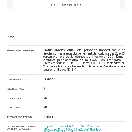
518 sur 805
• Page 513
Infos
Broglie Charles Louis Victor, prince de. Rapport par M. de
RÉFÉRENCE BIBLIOGRAPHIQUE
Broglie sur les arrêtés du parlement de Toulouse des 25 et 27
septembre, lors de la séance du 8 octobre 1790. Dans :
Archives parlementaires de la Révolution Française —
Première série (1787-1799) — Tome XIX - Du 16 septembre au
23 octobre 1790
, sous la direction de Jérôme Mavidal et Emile
Laurent. 1884. pp. 513-515.
Français
LANGUE PRINCIPALE
3
NOMBRE DE PAGES
513
PREMIÈRE PAGE
515
DERNIÈRE PAGE
Rapport
TYPOLOGIE DOCUMENTAIRE
https://iiif.persee.fr/b0e2cf11-597c-427d-8ac7-
URI DU MANIFEST IIIF DU VOLUME
CONTENANT LE DOCUMENT
68bcc0acf13b/6f80b006-e203-473b-917b-