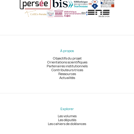
Menu
du
pied
À propos
de
page
Objectifs du projet
Orientations scientifiques
Partenaires institutionnels
Contributeurs-trices
Ressources
Actualités
Explorer
Les volumes
Les députés
Les cahiers de doléances