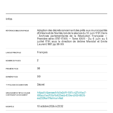
Infos
Adoption des décrets concernant des prêts aux municipalités
RÉFÉRENCE BIBLIOGRAPHIQUE
d’Orléans et de Nantes, lors de la séance du 10 juin 1791. Dans
: Archives parlementaires de la Révolution Française —
Première série (1787-1799) — Tome XXVII - Du 6 juin au 5
juillet 1791
, sous la direction de Jérôme Mavidal et Emile
Laurent. 1887. pp. 98-99.
Français
LANGUE PRINCIPALE
2
NOMBRE DE PAGES
98
PREMIÈRE PAGE
99
DERNIÈRE PAGE
Décret
TYPOLOGIE DOCUMENTAIRE
https://iiif.persee.fr/b0e2cf11-597c-427d-8ac7-
URI DU MANIFEST IIIF DU VOLUME
CONTENANT LE DOCUMENT
68bcc0acf13b/1b623e4b-839e-4959-8835-
ea232fea178e/manifest
10 octobre 2024 à 23:32
MODIFIÉ LE