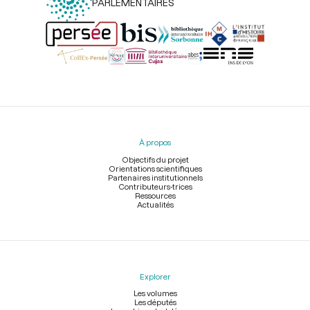
PARLEMENTAIRES
Menu
du
pied
À propos
de
page
Objectifs du projet
Orientations scientifiques
Partenaires institutionnels
Contributeurs-trices
Ressources
Actualités
Explorer
Les volumes
Les députés