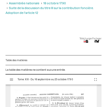
Assemblée nationale
18 octobre 1790
Suite de la discussion du titre III sur la contribution foncière.
Adoption de l'article 12
Télécharger
Partager
Table des matières
La table des matières ne contient aucune entrée.
V
Tome XIX - Du 16 septembre au 23 octobre 1790
i
s
u
a
l
i