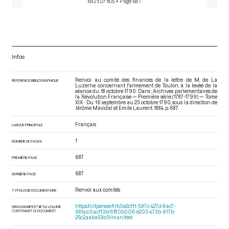
692 sur 805
• Page 687
Infos
Renvoi au comité des finances de la lettre de M. de La
RÉFÉRENCE BIBLIOGRAPHIQUE
Luzerne concernant l'armement de Toulon, à la levée de la
séance du 18 octobre 1790. Dans : Archives parlementaires de
la Révolution Française — Première série (1787-1799) — Tome
XIX - Du 16 septembre au 23 octobre 1790
, sous la direction de
Jérôme Mavidal et Emile Laurent. 1884. p. 687.
Français
LANGUE PRINCIPALE
1
NOMBRE DE PAGES
687
PREMIÈRE PAGE
687
DERNIÈRE PAGE
Renvoi aux comités
TYPOLOGIE DOCUMENTAIRE
https://iiif.persee.fr/b0e2cf11-597c-427d-8ac7-
URI DU MANIFEST IIIF DU VOLUME
CONTENANT LE DOCUMENT
68bcc0acf13b/6f80b006-e203-473b-917b-
25c2aaba59d9/manifest