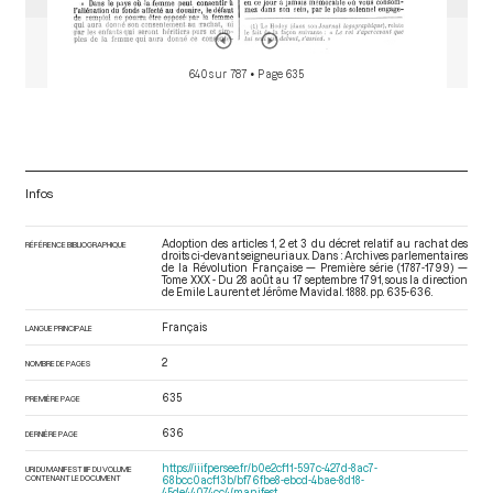
640 sur 787
• Page 635
Infos
Adoption des articles 1, 2 et 3 du décret relatif au rachat des
RÉFÉRENCE BIBLIOGRAPHIQUE
droits ci-devant seigneuriaux. Dans : Archives parlementaires
de la Révolution Française — Première série (1787-1799) —
Tome XXX - Du 28 août au 17 septembre 1791
, sous la direction
de Emile Laurent et Jérôme Mavidal. 1888. pp. 635-636.
Français
LANGUE PRINCIPALE
2
NOMBRE DE PAGES
635
PREMIÈRE PAGE
636
DERNIÈRE PAGE
https://iiif.persee.fr/b0e2cf11-597c-427d-8ac7-
URI DU MANIFEST IIIF DU VOLUME
CONTENANT LE DOCUMENT
68bcc0acf13b/bf76fbe8-ebcd-4bae-8d18-
45de44074cc4/manifest