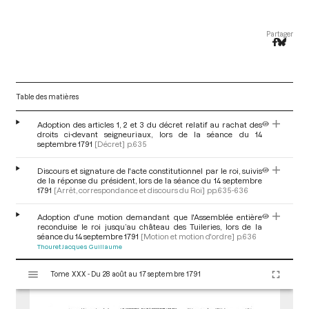
Partager
Table des matières
Adoption des articles 1, 2 et 3 du décret relatif au rachat des
droits ci-devant seigneuriaux, lors de la séance du 14
septembre 1791
[Décret]
p.635
Discours et signature de l'acte constitutionnel par le roi, suivis
de la réponse du président, lors de la séance du 14 septembre
1791
[Arrêt, correspondance et discours du Roi]
pp.635-636
Adoption d'une motion demandant que l'Assemblée entière
reconduise le roi jusqu’au château des Tuileries, lors de la
séance du 14 septembre 1791
[Motion et motion d'ordre]
p.636
Thouret Jacques Guillaume
V
Tome XXX - Du 28 août au 17 septembre 1791
i
s
u