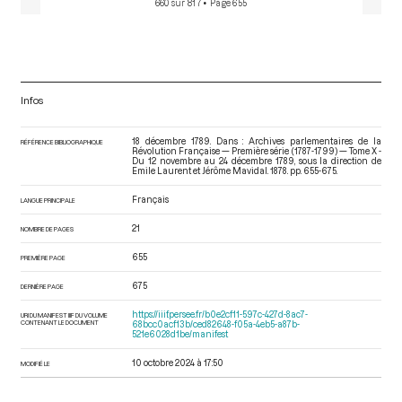
660 sur 817
• Page 655
Infos
18 décembre 1789. Dans : Archives parlementaires de la
RÉFÉRENCE BIBLIOGRAPHIQUE
Révolution Française — Première série (1787-1799) — Tome X -
Du 12 novembre au 24 décembre 1789
, sous la direction de
Emile Laurent et Jérôme Mavidal. 1878. pp. 655-675.
Français
LANGUE PRINCIPALE
21
NOMBRE DE PAGES
655
PREMIÈRE PAGE
675
DERNIÈRE PAGE
https://iiif.persee.fr/b0e2cf11-597c-427d-8ac7-
URI DU MANIFEST IIIF DU VOLUME
CONTENANT LE DOCUMENT
68bcc0acf13b/ced82648-f05a-4eb5-a87b-
521e6028d1be/manifest
10 octobre 2024 à 17:50
MODIFIÉ LE