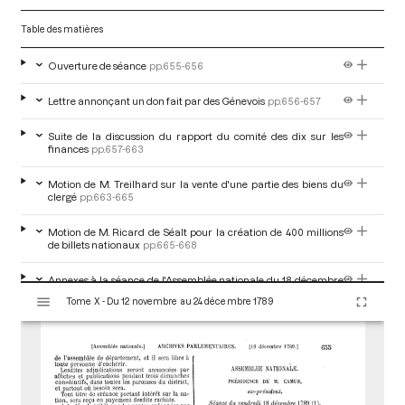
Table des matières
Ouverture de séance
pp.655-656
Lettre annonçant un don fait par des Génevois
pp.656-657
Suite de la discussion du rapport du comité des dix sur les
finances
pp.657-663
Motion de M. Treilhard sur la vente d'une partie des biens du
clergé
pp.663-665
Motion de M. Ricard de Séalt pour la création de 400 millions
de billets nationaux
pp.665-668
Annexes à la séance de l'Assemblée nationale du 18 décembre
V
1789
pp.668-675
Tome X - Du 12 novembre au 24 décembre 1789
i
s
u
a
l
i