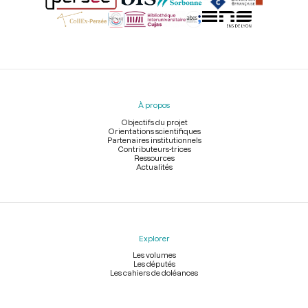
Menu
du
pied
À propos
de
page
Objectifs du projet
Orientations scientifiques
Partenaires institutionnels
Contributeurs-trices
Ressources
Actualités
Explorer
Les volumes
Les députés
Les cahiers de doléances