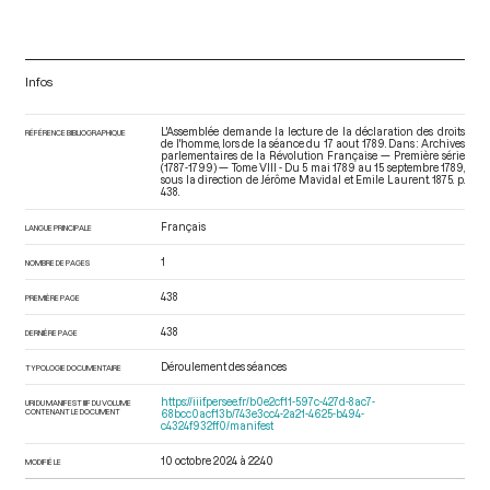
Infos
L'Assemblée demande la lecture de la déclaration des droits
RÉFÉRENCE BIBLIOGRAPHIQUE
de l'homme, lors de la séance du 17 aout 1789. Dans : Archives
parlementaires de la Révolution Française — Première série
(1787-1799) — Tome VIII - Du 5 mai 1789 au 15 septembre 1789
,
sous la direction de Jérôme Mavidal et Emile Laurent. 1875. p.
438.
Français
LANGUE PRINCIPALE
1
NOMBRE DE PAGES
438
PREMIÈRE PAGE
438
DERNIÈRE PAGE
Déroulement des séances
TYPOLOGIE DOCUMENTAIRE
https://iiif.persee.fr/b0e2cf11-597c-427d-8ac7-
URI DU MANIFEST IIIF DU VOLUME
CONTENANT LE DOCUMENT
68bcc0acf13b/743e3cc4-2a21-4625-b494-
c4324f932ff0/manifest
10 octobre 2024 à 22:40
MODIFIÉ LE