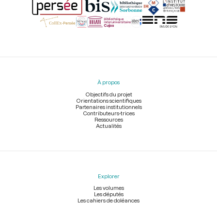
Menu
du
pied
À propos
de
page
Objectifs du projet
Orientations scientifiques
Partenaires institutionnels
Contributeurs-trices
Ressources
Actualités
Explorer
Les volumes
Les députés
Les cahiers de doléances