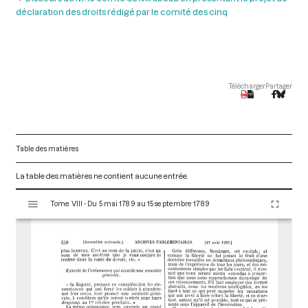
déclaration des droits rédigé par le comité des cinq
Télécharger
Partager
Table des matières
La table des matières ne contient aucune entrée.
V
Tome VIII - Du 5 mai 1789 au 15 septembre 1789
i
s
u
a
l
i
s
e