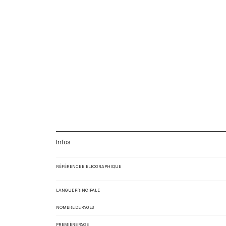
Infos
RÉFÉRENCE BIBLIOGRAPHIQUE
LANGUE PRINCIPALE
NOMBRE DE PAGES
PREMIÈRE PAGE