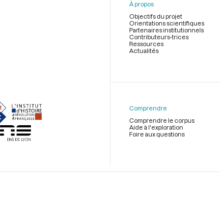
À propos
Objectifs du projet
Orientations scientifiques
Partenaires institutionnels
Contributeurs-trices
Ressources
Actualités
Menu
du
pied
de
Comprendre
page
Comprendre le corpus
Aide à l'exploration
Foire aux questions