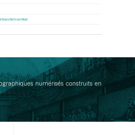
a41baccfe/manifest
onographiques numérisés construits en