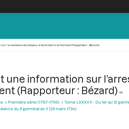
 sur l’arrestation de citoyens à Saint-Denis-le-Ferment (Rapporteur : Bézard)
 une information sur l’arre
ent (Rapporteur : Bézard)
se
Première série (1787-1799)
Tome LXXXVII - Du 1er au 12 germina
éance du 9 germinal an II (29 mars 1794)