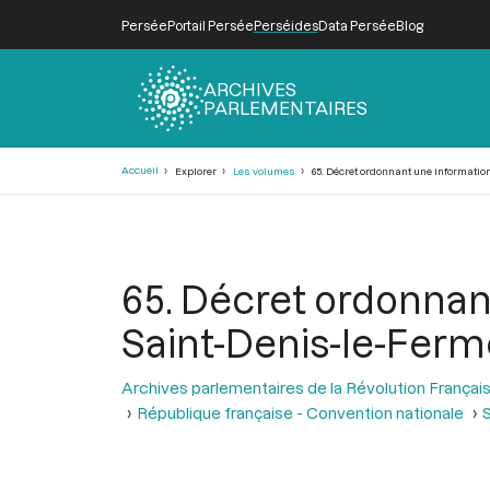
Persée
Portail Persée
Perséides
Data Persée
Blog
ARCHIVES
PARLEMENTAIRES
Fil
Accueil
Explorer
Les volumes
65. Décret ordonnant une information
d'Ariane
65. Décret ordonnant
Saint-Denis-le-Ferm
Archives parlementaires de la Révolution Françai
République française - Convention nationale
S