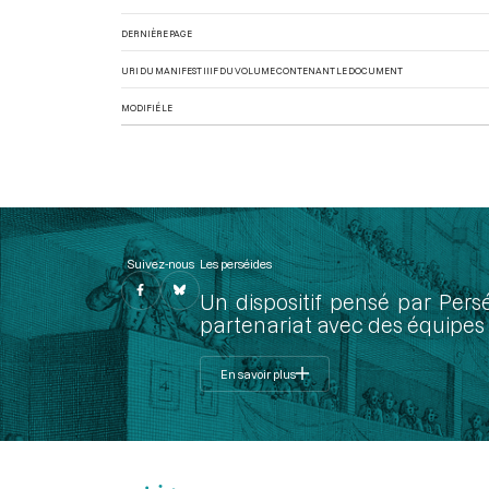
DERNIÈRE PAGE
URI DU MANIFEST IIIF DU VOLUME CONTENANT LE DOCUMENT
MODIFIÉ LE
Suivez-nous
Les perséides
Un dispositif pensé par Pers
partenariat avec des équipes 
En savoir plus