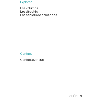
Explorer
Les volumes
Les députés
Les cahiers de doléances
Contact
Contactez-nous
CRÉDITS