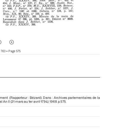
 763
• Page 575
erment (Rapporteur : Bézard). Dans : Archives parlementaires de la
An II (21 mars au 1er avril 1794)
. 1968. p. 575.