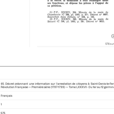
576 sur
65. Décret ordonnant une information sur l’arrestation de citoyens à Saint-Denis-le-F
Révolution Française — Première série (1787-1799) — Tome LXXXVII - Du 1er au 12 germinal 
Français
1
575