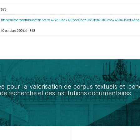
575
https://iiif.persee.fr/b0e2cf11-597c-427d-8ac7-68bcc0acf13b/31eb2316-21c4-4506-b3cf-4eb
10 octobre 2024 à 18:18
ée pour la valorisation de corpus textuels et ic
de recherche et des institutions documentaires.