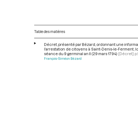
Table des matières
Décret, présenté par Bézard, ordonnant une informa
l’arrestation de citoyens à Saint-Denis-le-Ferment, lo
séance du 9 germinal an II (29 mars 1794)
[Décret]
p
François-Siméon Bézard