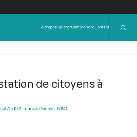
Rechercher
Menu
À propos
Explorer
Comprendre
Contact
de
l'en-
tête
station de citoyens à
l An II (21 mars au 1er avril 1794)