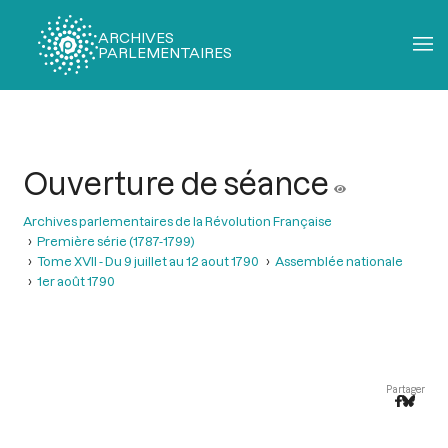
ARCHIVES
PARLEMENTAIRES
Fil
d'Ariane
Ouverture de séance
Archives parlementaires de la Révolution Française
Première série (1787-1799)
Tome XVII - Du 9 juillet au 12 aout 1790
Assemblée nationale
1er août 1790
Partager