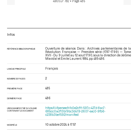
490 sur 782
• Page 485
municipalités pour les corps administratifs, lors de la séance
du 1er août 1790
[Déroulement des séances]
p.486
Devismes Jacques François Laurent
Infos
Ouverture de séance. Dans : Archives parlementaires de la
RÉFÉRENCE BIBLIOGRAPHIQUE
Révolution Française — Première série (1787-1799) — Tome
XVII - Du 9 juillet au 12 aout 1790
, sous la direction de Jérôme
Mavidal et Emile Laurent. 1884. pp. 485-486.
Français
LANGUE PRINCIPALE
2
NOMBRE DE PAGES
485
PREMIÈRE PAGE
486
DERNIÈRE PAGE
https://iiif.persee.fr/b0e2cf11-597c-427d-8ac7-
URI DU MANIFEST IIIF DU VOLUME
CONTENANT LE DOCUMENT
68bcc0acf13b/9bc3d419-2607-4ec0-9fb6-
c238b3be1592/manifest
10 octobre 2024 à 17:57
MODIFIÉ LE