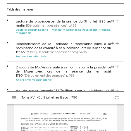
Table des matières
Lecture du procès-verbal de la séance du 31 juillet 1790 au
matin
[Déroulement des séances]
p.485
Coster Sigisbert Etienne
Montcalm-Gozon Jean-Paul Joseph François,
marquis de
Remerciements de M. Treilhard à l'Assemblée suite à la
nomination de M. d'André à sa succession, lors de la séance du
1er août 1790
[Déroulement des séances]
p.485
Treilhard Jean-Baptiste
Discours de M. d'André suite à sa nomination à la présidence
de l'Assemblée, lors de la séance du 1er août
1790
[Déroulement des séances]
p.485
André Antoine Balthazar d'
Vote des remerciements à M. Treilhard pour sa présidence, lors
V
de la séance du 1er août 1790
[Déroulement des séances]
p.485
Tome XVII - Du 9 juillet au 12 aout 1790
i
s
Lecture du procès-verbal de la séance du 31 juillet 1790 au
u
soir
[Déroulement des séances]
p.485
Rewbell Jean François
a
l
Amendement par M. Rabaud du décret ordonnant des
i
poursuites contre les auteurs des deux imprimés intitulés