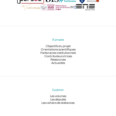
Menu
du
pied
À propos
de
page
Objectifs du projet
Orientations scientifiques
Partenaires institutionnels
Contributeurs-trices
Ressources
Actualités
Explorer
Les volumes
Les députés
Les cahiers de doléances