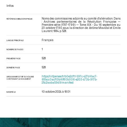
Infos
Noms des commissaires adjoints au comité d'aliénation. Dans
RÉFÉRENCE BIBLIOGRAPHIQUE
: Archives parlementaires de la Révolution Française —
Première série (1787-1799) — Tome XIX - Du 16 septembre au
23 octobre 1790
, sous la direction de Jérôme Mavidal et Emile
Laurent. 1884. p. 528.
Français
LANGUE PRINCIPALE
1
NOMBRE DE PAGES
528
PREMIÈRE PAGE
528
DERNIÈRE PAGE
https://iiif.persee.fr/b0e2cf11-597c-427d-8ac7-
URI DU MANIFEST IIIF DU VOLUME
CONTENANT LE DOCUMENT
68bcc0acf13b/6f80b006-e203-473b-917b-
25c2aaba59d9/manifest
10 octobre 2024 à 18:01
MODIFIÉ LE