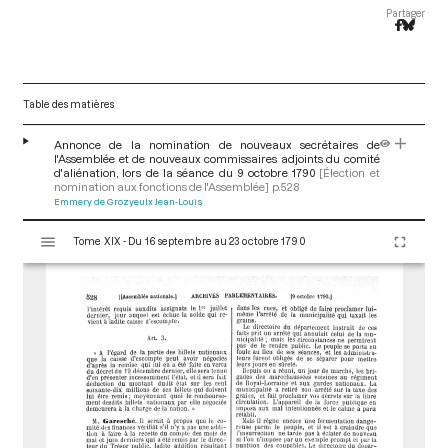
Partager
Table des matières
Annonce de la nomination de nouveaux secrétaires de
l'Assemblée et de nouveaux commissaires adjoints du comité
d'aliénation, lors de la séance du 9 octobre 1790
[Élection et
nomination aux fonctions de l'Assemblée]
p.528
Emmery de Grozyeulx Jean-Louis
V
Tome XIX - Du 16 septembre au 23 octobre 1790
i
s
u
a
l
i
s
e
u
r
M