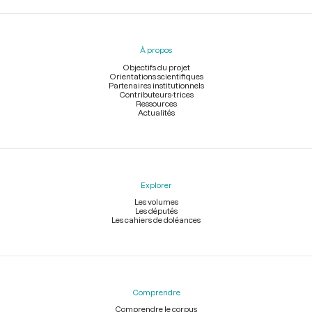
Menu
du
pied
À propos
de
page
Objectifs du projet
Orientations scientifiques
Partenaires institutionnels
Contributeurs-trices
Ressources
Actualités
Explorer
Les volumes
Les députés
Les cahiers de doléances
Comprendre
Comprendre le corpus