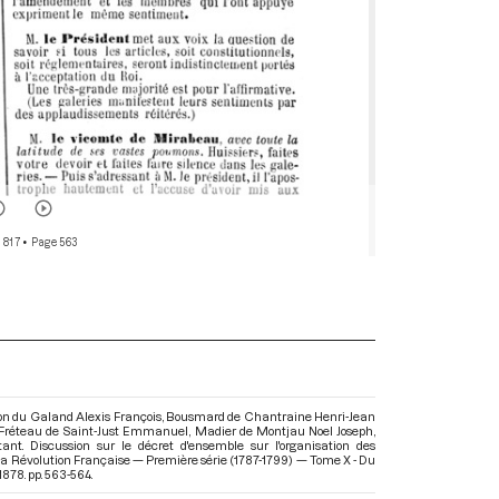
 817
• Page 563
son du Galand Alexis François, Bousmard de Chantraine Henri-Jean
y, Fréteau de Saint-Just Emmanuel, Madier de Montjau Noel Joseph,
nt. Discussion sur le décret d'ensemble sur l'organisation des
 la Révolution Française — Première série (1787-1799) — Tome X - Du
1878. pp. 563-564.