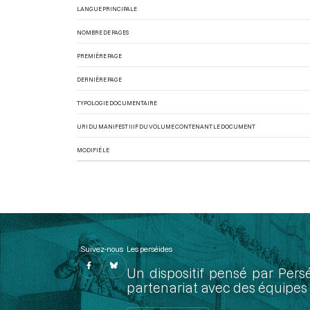
LANGUE PRINCIPALE
NOMBRE DE PAGES
PREMIÈRE PAGE
DERNIÈRE PAGE
TYPOLOGIE DOCUMENTAIRE
URI DU MANIFEST IIIF DU VOLUME CONTENANT LE DOCUMENT
MODIFIÉ LE
Suivez-nous
Les perséides
Un dispositif pensé par Pers
partenariat avec des équipes 