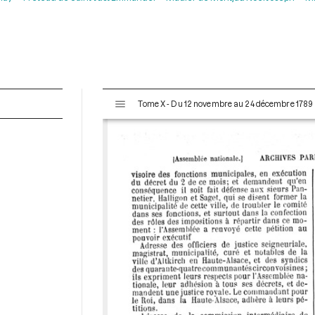
V
Tome X - Du 12 novembre au 24 décembre 1789
i
s
u
a
l
i
s
e
u
r
M
i
r
a