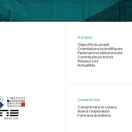
À propos
Objectifs du projet
Orientations scientifiques
Partenaires institutionnels
Contributeurs-trices
Ressources
Actualités
Menu
du
pied
de
Comprendre
page
Comprendre le corpus
Aide à l'exploration
Foire aux questions