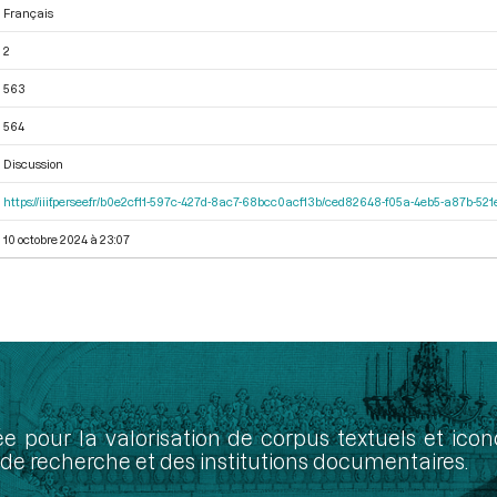
Français
2
563
564
Discussion
https://iiif.persee.fr/b0e2cf11-597c-427d-8ac7-68bcc0acf13b/ced82648-f05a-4eb5-a87b-5
10 octobre 2024 à 23:07
ée pour la valorisation de corpus textuels et ic
de recherche et des institutions documentaires.