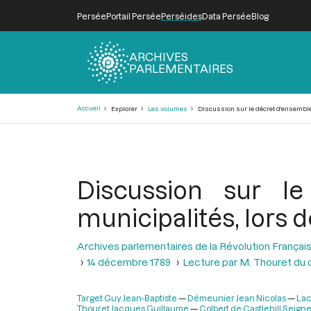
Persée
Portail Persée
Perséides
Data Persée
Blog
ARCHIVES
PARLEMENTAIRES
Fil
Accueil
Explorer
Les volumes
Discussion sur le décret d'ensemble 
d'Ariane
Discussion sur le
municipalités, lors 
Archives parlementaires de la Révolution Françai
14 décembre 1789
Lecture par M. Thouret du 
Target Guy Jean-Baptiste
Démeunier Jean Nicolas
Lac
Thouret Jacques Guillaume
Colbert de Castlehill Seign