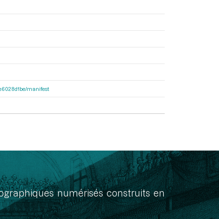
21e6028d1be/manifest
onographiques numérisés construits en