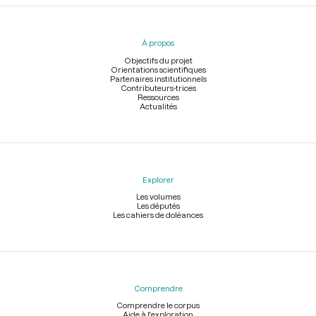
Menu
du
pied
À propos
de
page
Objectifs du projet
Orientations scientifiques
Partenaires institutionnels
Contributeurs-trices
Ressources
Actualités
Explorer
Les volumes
Les députés
Les cahiers de doléances
Comprendre
Comprendre le corpus
Aide à l'exploration