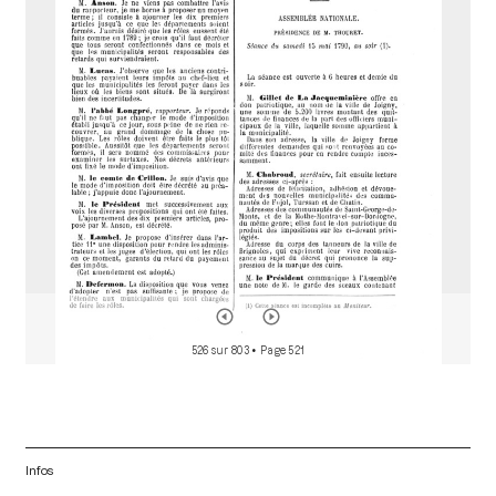
a
d
o
r
526 sur 803
• Page 521
Infos