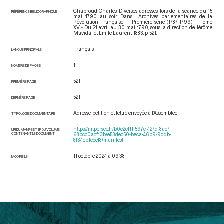
Chabroud Charles. Diverses adresses, lors de la séance du 15
RÉFÉRENCE BIBLIOGRAPHIQUE
mai 1790 au soir. Dans : Archives parlementaires de la
Révolution Française — Première série (1787-1799) — Tome
XV - Du 21 avril au 30 mai 1790
, sous la direction de Jérôme
Mavidal et Emile Laurent. 1883. p. 521.
Français
LANGUE PRINCIPALE
1
NOMBRE DE PAGES
521
PREMIÈRE PAGE
521
DERNIÈRE PAGE
Adresse, pétition et lettre envoyée à l’Assemblée
TYPOLOGIE DOCUMENTAIRE
https://iiif.persee.fr/b0e2cf11-597c-427d-8ac7-
URI DU MANIFEST IIIF DU VOLUME
CONTENANT LE DOCUMENT
68bcc0acf13b/e53dec50-beca-46b9-9ddb-
8f34eb1eccf8/manifest
11 octobre 2024 à 09:38
MODIFIÉ LE