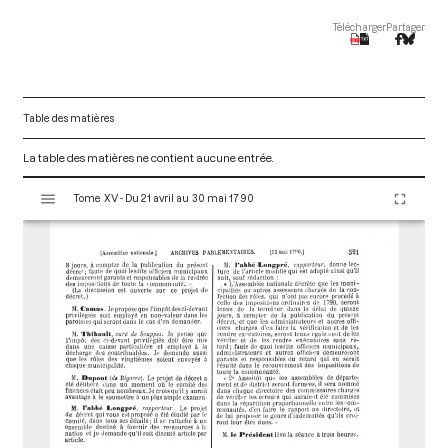
Télécharger
Partager
Table des matières
La table des matières ne contient aucune entrée.
V
Tome XV - Du 21 avril au 30 mai 1790
i
s
u
a
l
i
s
e
u
r
M
i
r