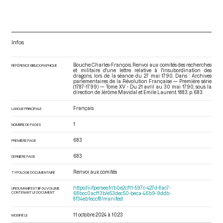
Infos
Bouche Charles-François. Renvoi aux comités des recherches
RÉFÉRENCE BIBLIOGRAPHIQUE
et militaire d'une lettre relative à l'insubordination des
dragons, lors de la séance du 27 mai 1790. Dans : Archives
parlementaires de la Révolution Française — Première série
(1787-1799) — Tome XV - Du 21 avril au 30 mai 1790
, sous la
direction de Jérôme Mavidal et Emile Laurent. 1883. p. 683.
Français
LANGUE PRINCIPALE
1
NOMBRE DE PAGES
683
PREMIÈRE PAGE
683
DERNIÈRE PAGE
Renvoi aux comités
TYPOLOGIE DOCUMENTAIRE
https://iiif.persee.fr/b0e2cf11-597c-427d-8ac7-
URI DU MANIFEST IIIF DU VOLUME
CONTENANT LE DOCUMENT
68bcc0acf13b/e53dec50-beca-46b9-9ddb-
8f34eb1eccf8/manifest
11 octobre 2024 à 10:23
MODIFIÉ LE