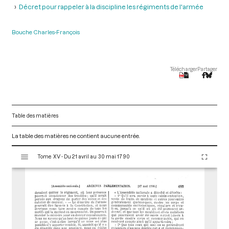
Décret pour rappeler à la discipline les régiments de l'armée
Bouche Charles-François
Télécharger
Partager
Table des matières
La table des matières ne contient aucune entrée.
V
Tome XV - Du 21 avril au 30 mai 1790
i
s
u
a
l
i
s
e