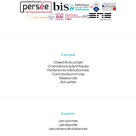
Menu
du
pied
À propos
de
page
Objectifs du projet
Orientations scientifiques
Partenaires institutionnels
Contributeurs-trices
Ressources
Actualités
Explorer
Les volumes
Les députés
Les cahiers de doléances