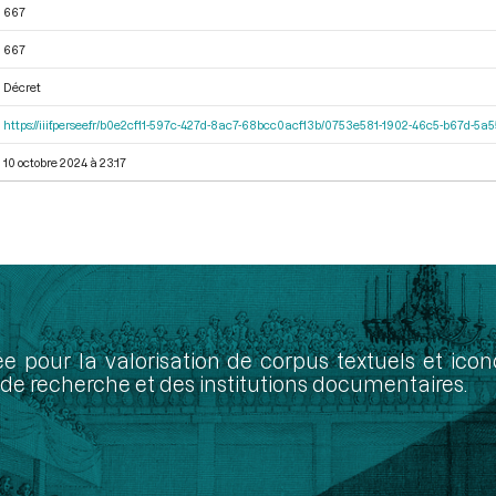
667
667
Décret
https://iiif.persee.fr/b0e2cf11-597c-427d-8ac7-68bcc0acf13b/0753e581-1902-46c5-b67d-5
10 octobre 2024 à 23:17
ée pour la valorisation de corpus textuels et ic
de recherche et des institutions documentaires.