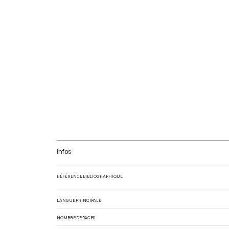
Infos
RÉFÉRENCE BIBLIOGRAPHIQUE
LANGUE PRINCIPALE
NOMBRE DE PAGES