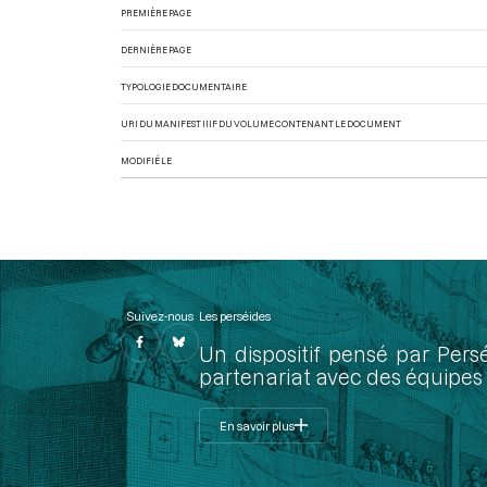
PREMIÈRE PAGE
DERNIÈRE PAGE
TYPOLOGIE DOCUMENTAIRE
URI DU MANIFEST IIIF DU VOLUME CONTENANT LE DOCUMENT
MODIFIÉ LE
Suivez-nous
Les perséides
Un dispositif pensé par Pers
partenariat avec des équipes 
En savoir plus