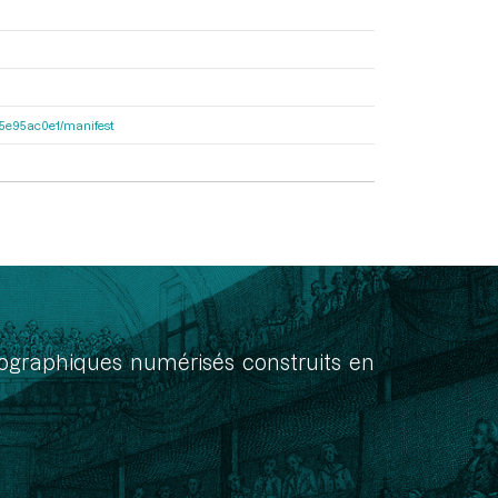
a55e95ac0e1/manifest
onographiques numérisés construits en