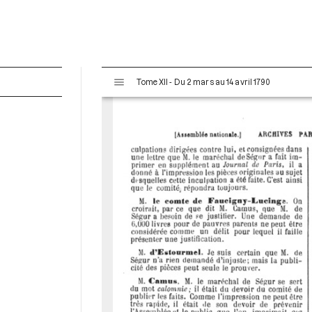
V
Tome XII - Du 2 mars au 14 avril 1790
i
s
u
a
l
i
s
e
u
r
M
i
r
a
d
o