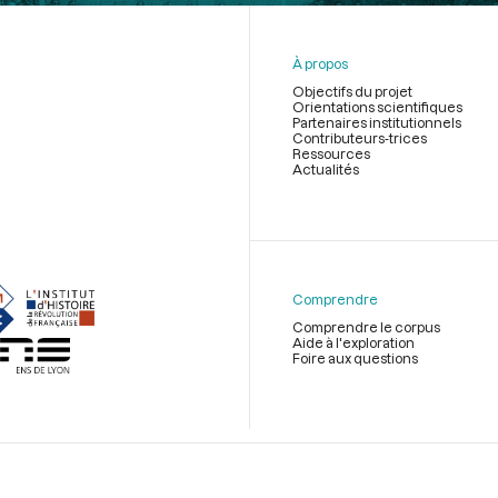
À propos
Objectifs du projet
Orientations scientifiques
Partenaires institutionnels
Contributeurs-trices
Ressources
Actualités
Menu
du
pied
de
Comprendre
page
Comprendre le corpus
Aide à l'exploration
Foire aux questions