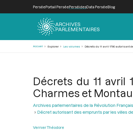
Persée
Portail Persée
Perséides
Data Persée
Blog
ARCHIVES
PARLEMENTAIRES
Fil
Accueil
Explorer
Les volumes
Décrets du 11 avril 1790 autorisant
d'Ariane
Décrets du 11 avril
Charmes et Monta
Archives parlementaires de la Révolution Françai
Décret autorisant des emprunts par les villes
Vernier Théodore