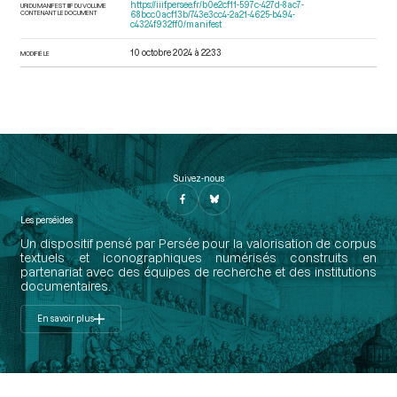
https://iiif.persee.fr/b0e2cf11-597c-427d-8ac7-
URI DU MANIFEST IIIF DU VOLUME
CONTENANT LE DOCUMENT
68bcc0acf13b/743e3cc4-2a21-4625-b494-
c4324f932ff0/manifest
10 octobre 2024 à 22:33
MODIFIÉ LE
Suivez-nous
Les perséides
Un dispositif pensé par Persée pour la valorisation de corpus
textuels et iconographiques numérisés construits en
partenariat avec des équipes de recherche et des institutions
documentaires.
En savoir plus