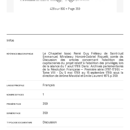
428 sur 800
• Page 359
Infos
Le Chapelier Isaac René Guy, Fréteau de Saint-Just
RÉFÉRENCE BIBLIOGRAPHIQUE
Emmanuel, Mirabeau Honoré-Gabriel Riquetti, comte de.
Discussion des articles concernant l'abolition des
capitaineries du projet relatif à l'abolition des privilèges, lors
de la séance du 7 aout 1789. Dans : Archives parlementaires
de la Révolution Française — Première série (1787-1799) —
Tome VIII - Du 5 mai 1789 au 15 septembre 1789
, sous la
direction de Jérôme Mavidal et Emile Laurent. 1875. p. 359.
Français
LANGUE PRINCIPALE
1
NOMBRE DE PAGES
359
PREMIÈRE PAGE
359
DERNIÈRE PAGE
Discussion
TYPOLOGIE DOCUMENTAIRE