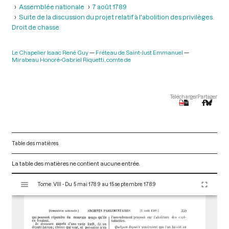
Assemblée nationale
7 août 1789
Suite de la discussion du projet relatif à l'abolition des privilèges.
Droit de chasse
Le Chapelier Isaac René Guy
Fréteau de Saint-Just Emmanuel
Mirabeau Honoré-Gabriel Riquetti, comte de
Télécharger
Partager
Table des matières
La table des matières ne contient aucune entrée.
V
Tome VIII - Du 5 mai 1789 au 15 septembre 1789
i
s
u
a
l