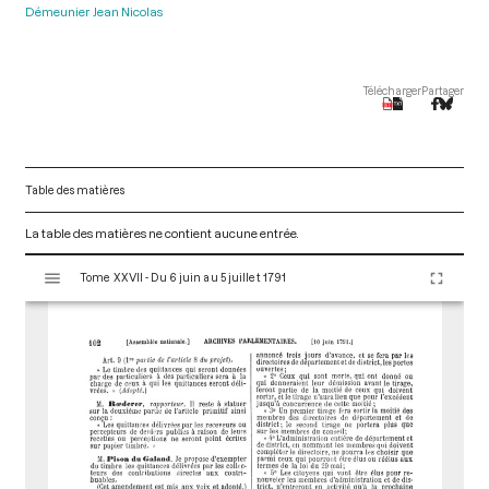
Démeunier Jean Nicolas
Télécharger
Partager
Table des matières
La table des matières ne contient aucune entrée.
V
Tome XXVII - Du 6 juin au 5 juillet 1791
i
s
u
a
l
i
s
e
u
r