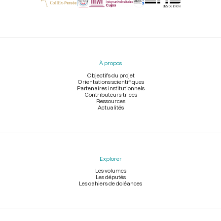
Menu
du
pied
À propos
de
page
Objectifs du projet
Orientations scientifiques
Partenaires institutionnels
Contributeurs-trices
Ressources
Actualités
Explorer
Les volumes
Les députés
Les cahiers de doléances