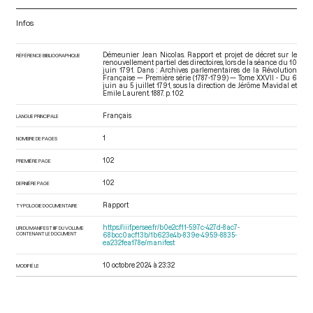
Infos
Démeunier Jean Nicolas. Rapport et projet de décret sur le
RÉFÉRENCE BIBLIOGRAPHIQUE
renouvellement partiel des directoires, lors de la séance du 10
juin 1791. Dans : Archives parlementaires de la Révolution
Française — Première série (1787-1799) — Tome XXVII - Du 6
juin au 5 juillet 1791
, sous la direction de Jérôme Mavidal et
Emile Laurent. 1887. p. 102.
Français
LANGUE PRINCIPALE
1
NOMBRE DE PAGES
102
PREMIÈRE PAGE
102
DERNIÈRE PAGE
Rapport
TYPOLOGIE DOCUMENTAIRE
https://iiif.persee.fr/b0e2cf11-597c-427d-8ac7-
URI DU MANIFEST IIIF DU VOLUME
CONTENANT LE DOCUMENT
68bcc0acf13b/1b623e4b-839e-4959-8835-
ea232fea178e/manifest
10 octobre 2024 à 23:32
MODIFIÉ LE