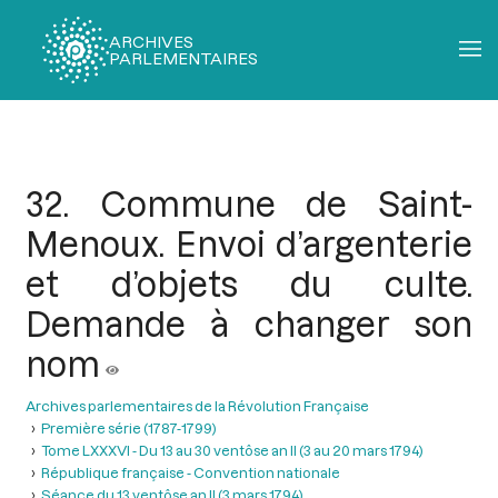
ARCHIVES
PARLEMENTAIRES
Fil
d'Ariane
32. Commune de Saint-
Menoux. Envoi d’argenterie
et d’objets du culte.
Demande à changer son
nom
Archives parlementaires de la Révolution Française
Première série (1787-1799)
Tome LXXXVI - Du 13 au 30 ventôse an II (3 au 20 mars 1794)
République française - Convention nationale
Séance du 13 ventôse an II (3 mars 1794)