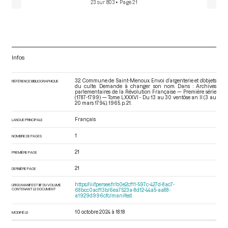
23 sur 803
• Page 21
Infos
32. Commune de Saint-Menoux. Envoi d’argenterie et d’objets
RÉFÉRENCE BIBLIOGRAPHIQUE
du culte. Demande à changer son nom. Dans : Archives
parlementaires de la Révolution Française — Première série
(1787-1799) — Tome LXXXVI - Du 13 au 30 ventôse an II (3 au
20 mars 1794)
. 1965. p. 21.
Français
LANGUE PRINCIPALE
1
NOMBRE DE PAGES
21
PREMIÈRE PAGE
21
DERNIÈRE PAGE
https://iiif.persee.fr/b0e2cf11-597c-427d-8ac7-
URI DU MANIFEST IIIF DU VOLUME
CONTENANT LE DOCUMENT
68bcc0acf13b/6ea7523a-8d12-44a5-aa88-
a1929d996cfc/manifest
10 octobre 2024 à 18:18
MODIFIÉ LE