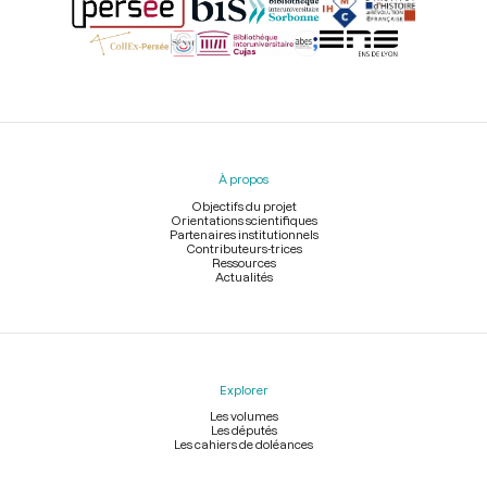
Menu
du
pied
À propos
de
page
Objectifs du projet
Orientations scientifiques
Partenaires institutionnels
Contributeurs-trices
Ressources
Actualités
Explorer
Les volumes
Les députés
Les cahiers de doléances