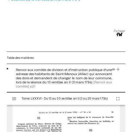
Partager
Table des matières
Renvoi aux comités de division et d'instruction publique d'une
adresse des habitants de Saint-Menoux (Allier) qui annoncent
des dons et demandent de changer le nom de leur commune,
lors de la séance du 13 ventôse an II (3 mars 1794)
[Renvoi aux
comités]
p.21
V
Tome LXXXVI - Du 13 au 30 ventôse an II (3 au 20 mars 1794)
i
s
u
a
l
i