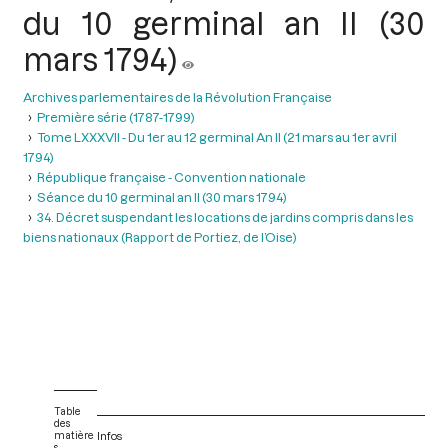
du 10 germinal an II (30
mars 1794)
Archives parlementaires de la Révolution Française
Première série (1787-1799)
Tome LXXXVII - Du 1er au 12 germinal An II (21 mars au 1er avril
1794)
République française - Convention nationale
Séance du 10 germinal an II (30 mars 1794)
34. Décret suspendant les locations de jardins compris dans les
biens nationaux (Rapport de Portiez, de l’Oise)
Table
des
matière
Infos
s