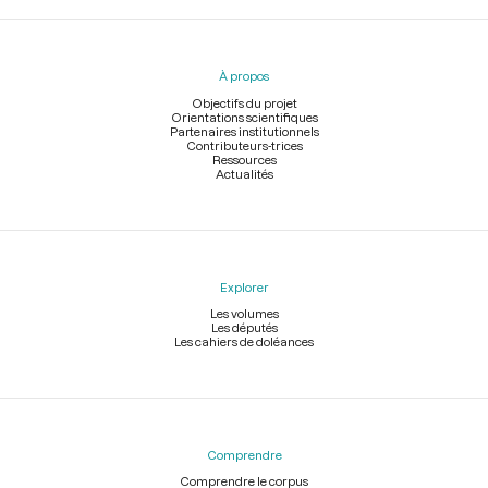
Menu
du
pied
À propos
de
page
Objectifs du projet
Orientations scientifiques
Partenaires institutionnels
Contributeurs-trices
Ressources
Actualités
Explorer
Les volumes
Les députés
Les cahiers de doléances
Comprendre
Comprendre le corpus