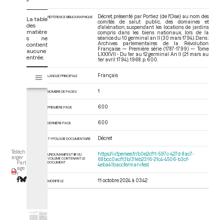
Décret, présenté par Portiez (de l'Oise) au nom des
RÉFÉRENCE BIBLIOGRAPHIQUE
La table
comités de salut public, des domaines et
des
d'aliénation, suspendant les locations de jardins
matière
compris dans les biens nationaux, lors de la
s ne
séance du 10 germinal an II (30 mars 1794). Dans :
Archives parlementaires de la Révolution
contient
Française — Première série (1787-1799) — Tome
aucune
LXXXVII - Du 1er au 12 germinal An II (21 mars au
entrée.
1er avril 1794)
. 1968. p. 600.
V
Français
LANGUE PRINCIPALE
Tome LXXXVII - Du 1er au 12 germinal An II (21 mars au 1er avril 1794)
i
s
1
NOMBRE DE PAGES
u
a
600
PREMIÈRE PAGE
l
600
DERNIÈRE PAGE
i
s
Décret
TYPOLOGIE DOCUMENTAIRE
e
Téléch
u
https://iiif.persee.fr/b0e2cf11-597c-427d-8ac7-
URI DU MANIFEST IIIF DU
arger
VOLUME CONTENANT LE
68bcc0acf13b/31eb2316-21c4-4506-b3cf-
r
DOCUMENT
Part
4eba41baccfe/manifest
age
M
r
11 octobre 2024 à 03:42
i
MODIFIÉ LE
r
a
d