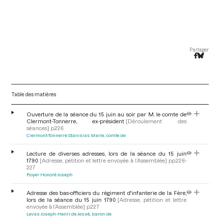
Partager
Table des matières
Ouverture de la séance du 15 juin au soir par M. le comte de
Clermont-Tonnerre, ex-président
[Déroulement des
séances]
p.226
Clermont-Tonnerre Stanislas Marie, comte de
Lecture de diverses adresses, lors de la séance du 15 juin
1790
[Adresse, pétition et lettre envoyée à l’Assemblée]
pp.226-
227
Royer Honoré Joseph
Adresse des bas-officiers du régiment d'infanterie de la Fère,
lors de la séance du 15 juin 1790
[Adresse, pétition et lettre
envoyée à l’Assemblée]
p.227
Levas Joseph-Henri de Jessé, baron de