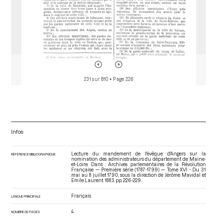
Renvoi au comité de commerce et d'agriculture d'un traité du
sieur Hélie, lors de la séance du 15 juin 1790
[Renvoi aux
comités]
p.229
Le Chapelier Isaac René Guy
Insertion au procès-verbal du don des bas-officiers du régiment
de Royal-Picardie aux pauvres de la ville d'Angers, lors de la
séance du 15 juin 1790
[Déroulement des séances]
p.229
La Révellière-Lépeaux Louis Marie de
231 sur 810
• Page 226
Renvoi au comité des finances d'une délibération de la ville de
Briare, lors de la séance du 15 juin 1790
[Renvoi aux
comités]
p.229
Henry de Longuève Jean-Louis
Renvoi au comité de constitution d'une adresse des juifs
Infos
d'Alsace, lors de la séance du 15 juin 1790
[Renvoi aux
comités]
p.229
Broglie Charles Louis Victor, prince de
Lecture du mandement de l'évêque d'Angers sur la
RÉFÉRENCE BIBLIOGRAPHIQUE
nomination des administrateurs du département de Maine-
et-Loire. Dans : Archives parlementaires de la Révolution
Renvoi au comité des dimes et de féodalité d'une délibération
Française — Première série (1787-1799) — Tome XVI - Du 31
mai au 8 juillet 1790
, sous la direction de Jérôme Mavidal et
de l'Assemblée primaire du canton de Canet, lors de la séance
Emile Laurent. 1883. pp. 226-229.
du 15 juin 1790
[Renvoi aux comités]
p.229
Morin Louis Charles Joseph Antoine
Français
LANGUE PRINCIPALE
Renvoi au comité des rapport d'une adresse du présidial de la
4
NOMBRE DE PAGES
ville de Tulle, lors de la séance du 15 juin 1790
[Renvoi aux