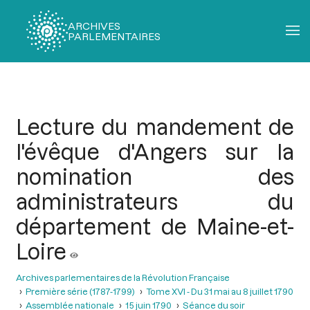
ARCHIVES
PARLEMENTAIRES
Fil
d'Ariane
Lecture du mandement de
l'évêque d'Angers sur la
nomination des
administrateurs du
département de Maine-et-
Loire
Archives parlementaires de la Révolution Française
Première série (1787-1799)
Tome XVI - Du 31 mai au 8 juillet 1790
Assemblée nationale
15 juin 1790
Séance du soir