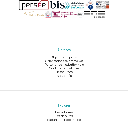
Menu
du
pied
À propos
de
page
Objectifs du projet
Orientations scientifiques
Partenaires institutionnels
Contributeurs-trices
Ressources
Actualités
Explorer
Les volumes
Les députés
Les cahiers de doléances