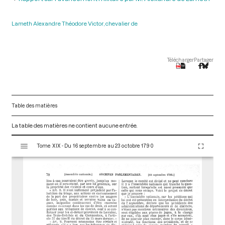
Lameth Alexandre Théodore Victor, chevalier de
Télécharger
Partager
Table des matières
La table des matières ne contient aucune entrée.
V
Tome XIX - Du 16 septembre au 23 octobre 1790
i
s
u
a
l
i
s
e