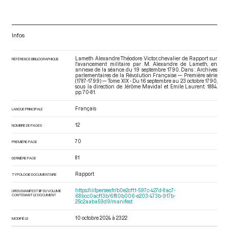
Infos
Lameth Alexandre Théodore Victor, chevalier de. Rapport sur
RÉFÉRENCE BIBLIOGRAPHIQUE
l'avancement militaire par M. Alexandre de Lameth, en
annexe de la séance du 19 septembre 1790. Dans : Archives
parlementaires de la Révolution Française — Première série
(1787-1799) — Tome XIX - Du 16 septembre au 23 octobre 1790
,
sous la direction de Jérôme Mavidal et Emile Laurent. 1884.
pp. 70-81.
Français
LANGUE PRINCIPALE
12
NOMBRE DE PAGES
70
PREMIÈRE PAGE
81
DERNIÈRE PAGE
Rapport
TYPOLOGIE DOCUMENTAIRE
https://iiif.persee.fr/b0e2cf11-597c-427d-8ac7-
URI DU MANIFEST IIIF DU VOLUME
CONTENANT LE DOCUMENT
68bcc0acf13b/6f80b006-e203-473b-917b-
25c2aaba59d9/manifest
10 octobre 2024 à 23:22
MODIFIÉ LE