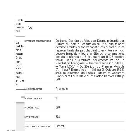
Table
des
matiè
Infos
res
Bertrand Barrère de Vieuzac. Décret, présenté par
RÉFÉRENCE BIBLIOGRAPHIQUE
La
Barère au nom du comité de salut public, faisant
table
défense à toutes autorités constituées, autres que les
des
représentants du peuple, d’intituler « Au nom du
mati
peuple français » leurs arrêtés ou proclamations,
lors de la séance du 5 brumaire an II (26 octobre
ères
1793). Dans : Archives parlementaires de la
ne
Révolution Française — Première série (1787-1799)
conti
— Tome LXXVII - Du 28e jour du Premier Mois de
ent
l’An II au 7 Brumaire an II (19 au 28 Octobre 1793)
,
aucu
sous la direction de Lodoïs Lataste et Constant
ne
Pionnier et Louis Claveau et Gaston Barbier. 1910. p.
578.
entré
e.
Français
LANGUE PRINCIPALE
V
Tome LXXVII - Du 28e jour du Premier Mois de l’An II au 7 Brumaire an I
i
1
NOMBRE DE PAGES
s
578
u
PREMIÈRE PAGE
a
578
DERNIÈRE PAGE
l
i
Décret
TYPOLOGIE DOCUMENTAIRE