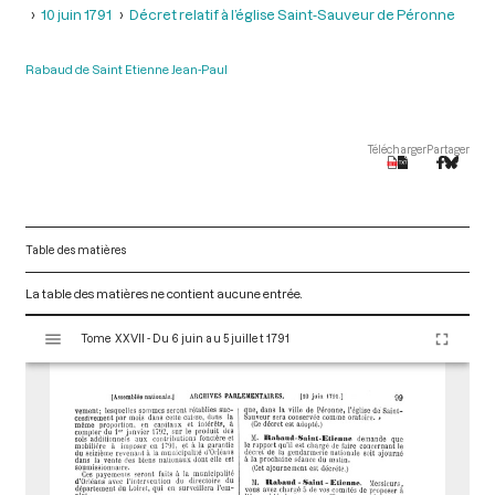
10 juin 1791
Décret relatif à l’église Saint-Sauveur de Péronne
Rabaud de Saint Etienne Jean-Paul
Télécharger
Partager
Table des matières
La table des matières ne contient aucune entrée.
V
Tome XXVII - Du 6 juin au 5 juillet 1791
i
s
u
a
l
i
s
e