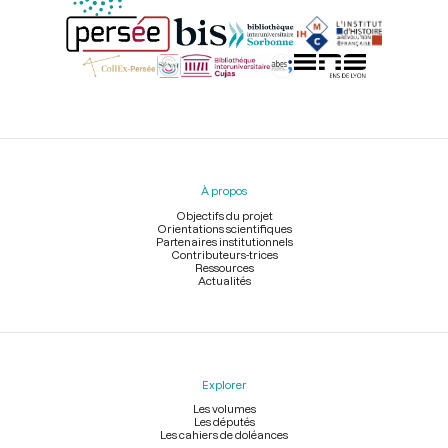
Menu
du
pied
À propos
de
page
Objectifs du projet
Orientations scientifiques
Partenaires institutionnels
Contributeurs-trices
Ressources
Actualités
Explorer
Les volumes
Les députés
Les cahiers de doléances