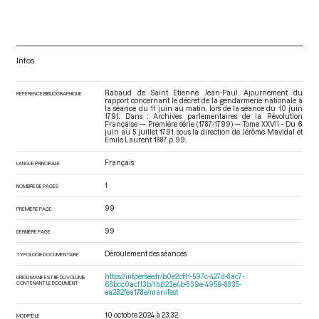
Infos
Rabaud de Saint Etienne Jean-Paul. Ajournement du
RÉFÉRENCE BIBLIOGRAPHIQUE
rapport concernant le décret de la gendarmerie nationale à
la séance du 11 juin au matin, lors de la séance du 10 juin
1791. Dans : Archives parlementaires de la Révolution
Française — Première série (1787-1799) — Tome XXVII - Du 6
juin au 5 juillet 1791
, sous la direction de Jérôme Mavidal et
Emile Laurent. 1887. p. 99.
Français
LANGUE PRINCIPALE
1
NOMBRE DE PAGES
99
PREMIÈRE PAGE
99
DERNIÈRE PAGE
Déroulement des séances
TYPOLOGIE DOCUMENTAIRE
https://iiif.persee.fr/b0e2cf11-597c-427d-8ac7-
URI DU MANIFEST IIIF DU VOLUME
CONTENANT LE DOCUMENT
68bcc0acf13b/1b623e4b-839e-4959-8835-
ea232fea178e/manifest
10 octobre 2024 à 23:32
MODIFIÉ LE