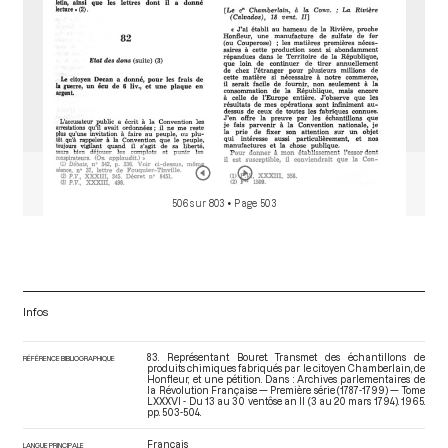
506 sur 803
• Page 503
Infos
83. Représentant Bouret. Transmet des échantillons de
RÉFÉRENCE BIBLIOGRAPHIQUE
produits chimiques fabriqués par le citoyen Chamberlain, de
Honfleur, et une pétition. Dans : Archives parlementaires de
la Révolution Française — Première série (1787-1799) — Tome
LXXXVI - Du 13 au 30 ventôse an II (3 au 20 mars 1794)
. 1965.
pp. 503-504.
Français
LANGUE PRINCIPALE