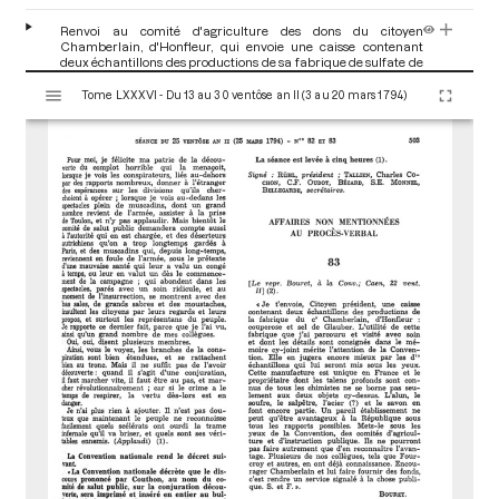
Renvoi au comité d'agriculture des dons du citoyen
Chamberlain, d'Honfleur, qui envoie une caisse contenant
deux échantillons des productions de sa fabrique de sulfate de
fer, en annexe de la séance du 25 ventôse an II (15 mars 1794)
V
[Renvoi aux comités]
p.504
Tome LXXXVI - Du 13 au 30 ventôse an II (3 au 20 mars 1794)
i
s
u
a
l
i
s
e
u
r
M
i
r
a
d
o
r