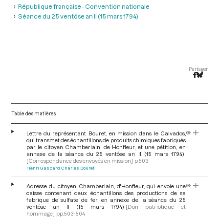
République française - Convention nationale
Séance du 25 ventôse an II (15 mars 1794)
Partager
Table des matières
Lettre du représentant Bouret, en mission dans le Calvados,
qui transmet des échantillons de produits chimiques fabriqués
par le citoyen Chamberlain, de Honfleur, et une pétition, en
annexe de la séance du 25 ventôse an II (15 mars 1794)
[Correspondance des envoyés en mission]
p.503
Henri Gaspard Charles Bouret
Adresse du citoyen Chamberlain, d'Honfleur, qui envoie une
caisse contenant deux échantillons des productions de sa
fabrique de sulfate de fer, en annexe de la séance du 25
ventôse an II (15 mars 1794)
[Don patriotique et
hommage]
pp.503-504