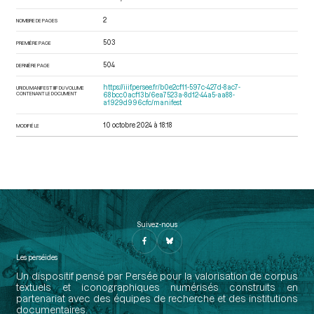
2
NOMBRE DE PAGES
503
PREMIÈRE PAGE
504
DERNIÈRE PAGE
https://iiif.persee.fr/b0e2cf11-597c-427d-8ac7-
URI DU MANIFEST IIIF DU VOLUME
CONTENANT LE DOCUMENT
68bcc0acf13b/6ea7523a-8d12-44a5-aa88-
a1929d996cfc/manifest
10 octobre 2024 à 18:18
MODIFIÉ LE
Suivez-nous
Les perséides
Un dispositif pensé par Persée pour la valorisation de corpus
textuels et iconographiques numérisés construits en
partenariat avec des équipes de recherche et des institutions
documentaires.