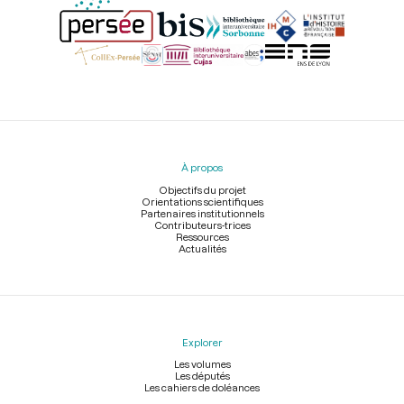
Menu
du
pied
À propos
de
page
Objectifs du projet
Orientations scientifiques
Partenaires institutionnels
Contributeurs-trices
Ressources
Actualités
Explorer
Les volumes
Les députés
Les cahiers de doléances