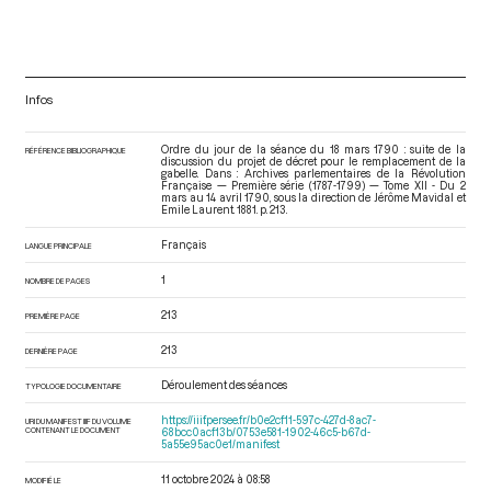
Infos
Ordre du jour de la séance du 18 mars 1790 : suite de la
RÉFÉRENCE BIBLIOGRAPHIQUE
discussion du projet de décret pour le remplacement de la
gabelle. Dans : Archives parlementaires de la Révolution
Française — Première série (1787-1799) — Tome XII - Du 2
mars au 14 avril 1790
, sous la direction de Jérôme Mavidal et
Emile Laurent. 1881. p. 213.
Français
LANGUE PRINCIPALE
1
NOMBRE DE PAGES
213
PREMIÈRE PAGE
213
DERNIÈRE PAGE
Déroulement des séances
TYPOLOGIE DOCUMENTAIRE
https://iiif.persee.fr/b0e2cf11-597c-427d-8ac7-
URI DU MANIFEST IIIF DU VOLUME
CONTENANT LE DOCUMENT
68bcc0acf13b/0753e581-1902-46c5-b67d-
5a55e95ac0e1/manifest
11 octobre 2024 à 08:58
MODIFIÉ LE