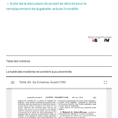
Suite de la discussion du projet de décret pour le
remplacement de la gabelle, article 3 modifié
Télécharger
Partager
Table des matières
La table des matières ne contient aucune entrée.
V
Tome XII - Du 2 mars au 14 avril 1790
i
s
u
a
l
i
s