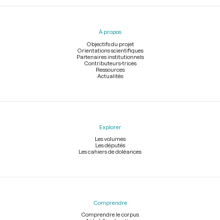
Menu
du
pied
À propos
de
page
Objectifs du projet
Orientations scientifiques
Partenaires institutionnels
Contributeurs-trices
Ressources
Actualités
Explorer
Les volumes
Les députés
Les cahiers de doléances
Comprendre
Comprendre le corpus