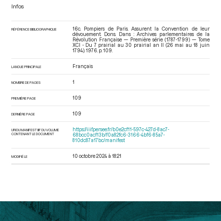
Infos
16c. Pompiers de Paris. Assurent la Convention de leur
RÉFÉRENCE BIBLIOGRAPHIQUE
dévouement. Dons. Dans : Archives parlementaires de la
Révolution Française — Première série (1787-1799) — Tome
XCI - Du 7 prairial au 30 prairial an II (26 mai au 18 juin
1794)
. 1976. p. 109.
Français
LANGUE PRINCIPALE
1
NOMBRE DE PAGES
109
PREMIÈRE PAGE
109
DERNIÈRE PAGE
https://iiif.persee.fr/b0e2cf11-597c-427d-8ac7-
URI DU MANIFEST IIIF DU VOLUME
CONTENANT LE DOCUMENT
68bcc0acf13b/f0a82fc6-3166-4bf6-85a7-
810dc87a17bc/manifest
10 octobre 2024 à 18:21
MODIFIÉ LE