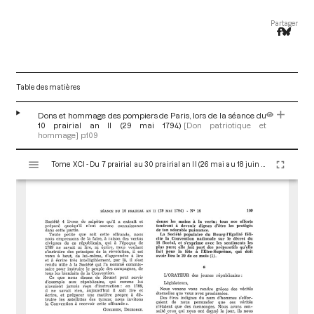
Partager
Table des matières
Dons et hommage des pompiers de Paris, lors de la séance du
10 prairial an II (29 mai 1794)
[Don patriotique et
hommage]
p.109
V
Tome XCI - Du 7 prairial au 30 prairial an II (26 mai au 18 juin 1794)
i
s
u
a
l
i
s
e
u
r
M