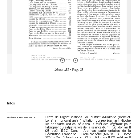
46 sur 452
• Page 36
Infos
Lettre de l’agent national du district d’Amboise (Indre-et-
RÉFÉRENCE BIBLIOGRAPHIQUE
Loire) annonçant qu’à l’invitation du représentant Nioche,
les habitants ont coupé dans la forêt des végétaux pour
fabriquer du salpêtre, lors de la séance du 11 fructidor an II
(28 août 1794). Dans : Archives parlementaires de la
Révolution Française — Première série (1787-1799) — Tome
XCVI - Du 10 fructidor au 22 fructidor an II (27 août au 8