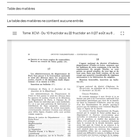
Table des matières
La table des matières ne contient aucune entrée.
V
Tome XCVI - Du 10 fructidor au 22 fructidor an II (27 août au 8 septembre 1794)
i
s
u
a
l
i
s
e
u
r
M
i
r
a
d
o
r