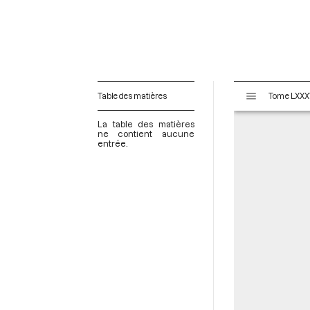
V
Table des matières
i
s
La table des matières
u
ne contient aucune
entrée.
a
l
i
s
e
u
r
M
i
r
a
d