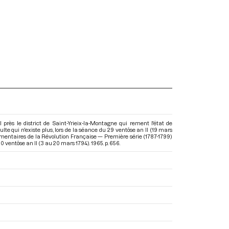
 près le district de Saint-Yrieix-la-Montagne qui rement l'état de
culte qui n'existe plus, lors de la séance du 29 ventôse an II (19 mars
ementaires de la Révolution Française — Première série (1787-1799)
 ventôse an II (3 au 20 mars 1794)
. 1965. p. 656.