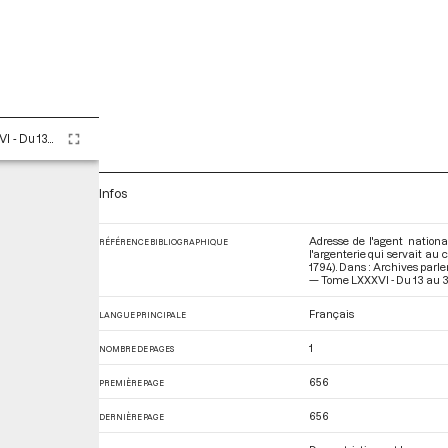
Tome LXXXVI - Du 13 au 30 ventôse an II (3 au 20 mars 1794)
Infos
Adresse de l'agent national
RÉFÉRENCE BIBLIOGRAPHIQUE
l'argenterie qui servait au 
1794). Dans : Archives parl
— Tome LXXXVI - Du 13 au 30
Français
LANGUE PRINCIPALE
1
NOMBRE DE PAGES
656
PREMIÈRE PAGE
656
DERNIÈRE PAGE