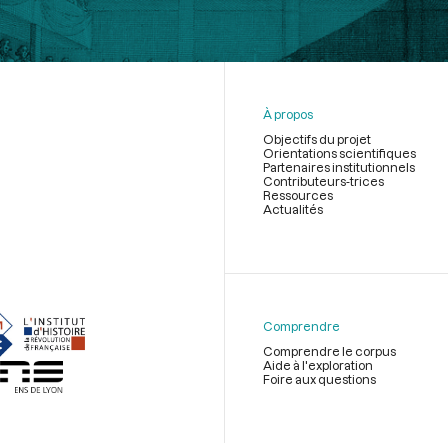
À propos
Objectifs du projet
Orientations scientifiques
Partenaires institutionnels
Contributeurs-trices
Ressources
Actualités
Menu
du
pied
de
Comprendre
page
Comprendre le corpus
Aide à l'exploration
Foire aux questions