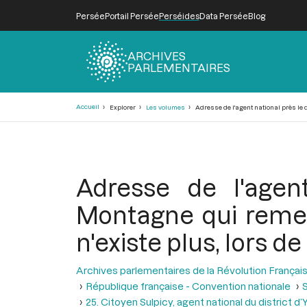
Persée
Portail Persée
Perséides
Data Persée
Blog
ARCHIVES
PARLEMENTAIRES
Fil
Accueil
Explorer
Les volumes
Adresse de l'agent national près le di
d'Ariane
Adresse de l'agent 
Montagne qui rement 
n'existe plus, lors d
Archives parlementaires de la Révolution Françai
République française - Convention nationale
S
25. Citoyen Sulpicy, agent national du district d