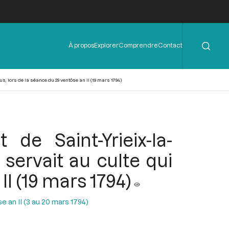
Rechercher
Menu
À propos
Explorer
Comprendre
Contact
de
l'en-
tête
us, lors de la séance du 29 ventôse an II (19 mars 1794)
 de Saint-Yrieix-la-
 servait au culte qui
II (19 mars 1794)
 an II (3 au 20 mars 1794)