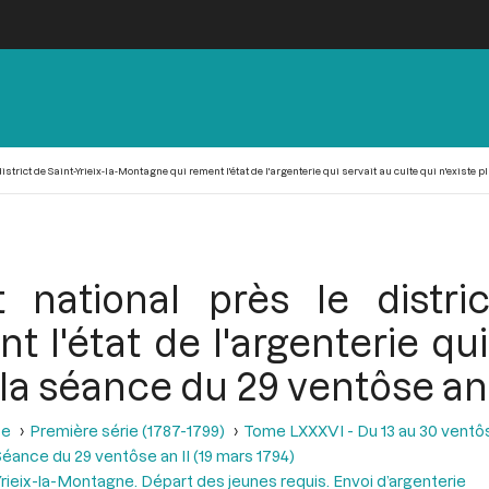
strict de Saint-Yrieix-la-Montagne qui rement l'état de l'argenterie qui servait au culte qui n'existe pl
national près le district
l'état de l'argenterie qui
e la séance du 29 ventôse an 
se
Première série (1787-1799)
Tome LXXXVI - Du 13 au 30 ventôse
éance du 29 ventôse an II (19 mars 1794)
’Yrieix-la-Montagne. Départ des jeunes requis. Envoi d’argenterie