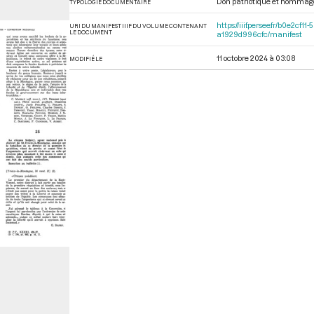
Don patriotique et hommag
TYPOLOGIE DOCUMENTAIRE
https://iiif.persee.fr/b0e2
URI DU MANIFEST IIIF DU VOLUME CONTENANT
LE DOCUMENT
a1929d996cfc/manifest
11 octobre 2024 à 03:08
MODIFIÉ LE