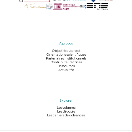
Menu
du
pied
À propos
de
page
Objectifs du projet
Orientations scientifiques
Partenaires institutionnels
Contributeurs-trices
Ressources
Actualités
Explorer
Les volumes
Les députés
Les cahiers de doléances