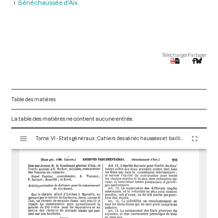
Sénéchaussée d'Aix
Télécharger
Partager
Table des matières
La table des matières ne contient aucune entrée.
V
Tome VI - Etats généraux ; Cahiers des sénéchaussées et bailliages
i
s
u
a
l
i
s
e
u