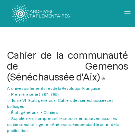
ARCHIVES
PARLEMENTAIRES
Fil
d'Ariane
Cahier de la communauté
de Gemenos
(Sénéchaussée d'Aix)
Archives parlementaires de la Révolution Française
Première série (1787-1799)
Tome VI - Etats généraux ; Cahiers des sénéchaussées et
bailliages
États généraux
Cahiers
Supplément comprenant les documents parvenus sur les
cahiers des bailliages et sénéchaussées pendant le cours de la
publication