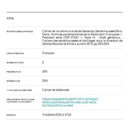
Infos
Cahier de la communauté de Gemenos (Sénéchaussée d'Aix).
RÉFÉRENCE BIBLIOGRAPHIQUE
Dans : Archives parlementaires de la Révolution Française —
Première série (1787-1799) — Tome VI - Etats généraux ;
Cahiers des sénéchaussées et bailliages
, sous la direction de
Jérôme Mavidal et Emile Laurent. 1879. pp. 295-296.
Français
LANGUE PRINCIPALE
2
NOMBRE DE PAGES
295
PREMIÈRE PAGE
296
DERNIÈRE PAGE
Cahier de doléances
TYPOLOGIE DOCUMENTAIRE
https://iiif.persee.fr/b0e2cf11-597c-427d-8ac7-
URI DU MANIFEST IIIF DU VOLUME
CONTENANT LE DOCUMENT
68bcc0acf13b/d4c291b0-e5ec-4cd3-a804-
8cc7e6c43fb3/manifest
11 octobre 2024 à 07:45
MODIFIÉ LE