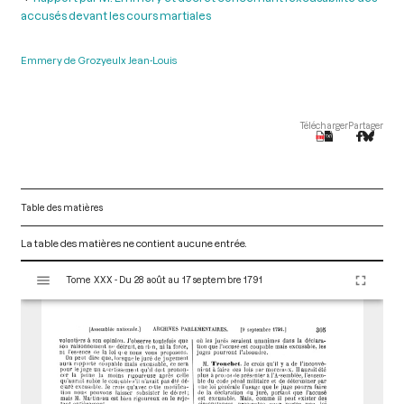
accusés devant les cours martiales
Emmery de Grozyeulx Jean-Louis
Télécharger
Partager
Table des matières
La table des matières ne contient aucune entrée.
V
Tome XXX - Du 28 août au 17 septembre 1791
i
s
u
a
l
i
s