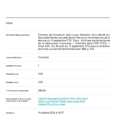
Infos
Emmery de Grozyeulx Jean-Louis. Adoption d'un décret sur
RÉFÉRENCE BIBLIOGRAPHIQUE
l’excusabilité des accusés devant les cours martiales, lors de la
séance du 9 septembre 1791. Dans : Archives parlementaires
de la Révolution Française — Première série (1787-1799) —
Tome XXX - Du 28 août au 17 septembre 1791
, sous la direction
de Emile Laurent et Jérôme Mavidal. 1888. p. 305.
Français
LANGUE PRINCIPALE
1
NOMBRE DE PAGES
305
PREMIÈRE PAGE
305
DERNIÈRE PAGE
Décret
TYPOLOGIE DOCUMENTAIRE
https://iiif.persee.fr/b0e2cf11-597c-427d-8ac7-
URI DU MANIFEST IIIF DU VOLUME
CONTENANT LE DOCUMENT
68bcc0acf13b/bf76fbe8-ebcd-4bae-8d18-
45de44074cc4/manifest
11 octobre 2024 à 16:37
MODIFIÉ LE