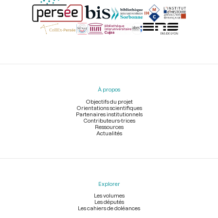
Menu
du
pied
À propos
de
page
Objectifs du projet
Orientations scientifiques
Partenaires institutionnels
Contributeurs-trices
Ressources
Actualités
Explorer
Les volumes
Les députés
Les cahiers de doléances