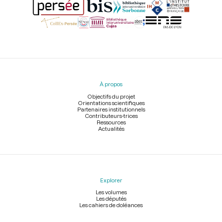
Menu
du
pied
À propos
de
page
Objectifs du projet
Orientations scientifiques
Partenaires institutionnels
Contributeurs-trices
Ressources
Actualités
Explorer
Les volumes
Les députés
Les cahiers de doléances