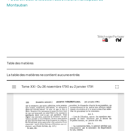
Montauban
Télécharger
Partager
Table des matières
La table des matières ne contient aucune entrée.
V
Tome XXI - Du 26 novembre 1790 au 2 janvier 1791
i
s
u
a
l
i
s
e