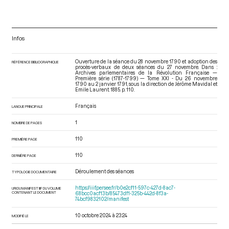
Infos
Ouverture de la séance du 28 novembre 1790 et adoption des
RÉFÉRENCE BIBLIOGRAPHIQUE
procès-verbaux de deux séances du 27 novembre. Dans :
Archives parlementaires de la Révolution Française —
Première série (1787-1799) — Tome XXI - Du 26 novembre
1790 au 2 janvier 1791
, sous la direction de Jérôme Mavidal et
Emile Laurent. 1885. p. 110.
Français
LANGUE PRINCIPALE
1
NOMBRE DE PAGES
110
PREMIÈRE PAGE
110
DERNIÈRE PAGE
Déroulement des séances
TYPOLOGIE DOCUMENTAIRE
https://iiif.persee.fr/b0e2cf11-597c-427d-8ac7-
URI DU MANIFEST IIIF DU VOLUME
CONTENANT LE DOCUMENT
68bcc0acf13b/85473df1-325b-442d-8f3a-
74bcf9832102/manifest
10 octobre 2024 à 23:24
MODIFIÉ LE