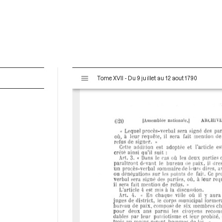
V
Tome XVII - Du 9 juillet au 12 aout 1790
i
s
u
a
l
i
s
e
u
r
M
i
r
a