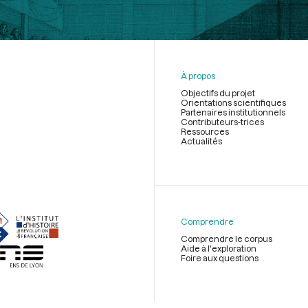
À propos
Objectifs du projet
Orientations scientifiques
Partenaires institutionnels
Contributeurs-trices
Ressources
Actualités
Menu
du
pied
de
Comprendre
page
Comprendre le corpus
Aide à l'exploration
Foire aux questions