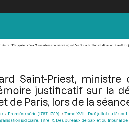
nistre d''Etat, qui envoie à l'Assemblée son mémoire justificatif sur la dénonciation dont il a été l'ob
rd Saint-Priest, ministre d
oire justificatif sur la dé
et de Paris, lors de la séanc
se
Première série (1787-1799)
Tome XVII - Du 9 juillet au 12 aout
rganisation judiciaire. Titre IX. Des bureaux de paix et du tribunal de 