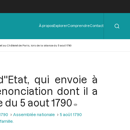
Rechercher
Menu
À propos
Explorer
Comprendre
Contact
de
l'en-
tête
jet au Châtelet de Paris, lors de la séance du 5 aout 1790
''Etat, qui envoie à
nonciation dont il a
e du 5 aout 1790
 1790
Assemblée nationale
5 août 1790
famille.