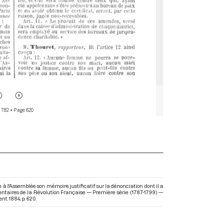
 782
• Page 620
e à l'Assemblée son mémoire justificatif sur la dénonciation dont il a
ementaires de la Révolution Française — Première série (1787-1799) —
t. 1884. p. 620.