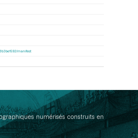
238b3be1592/manifest
onographiques numérisés construits en