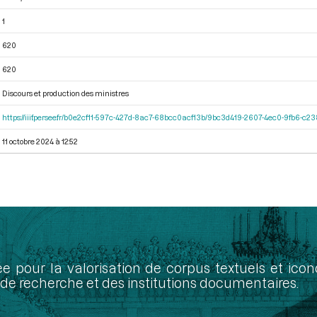
1
620
620
Discours et production des ministres
https://iiif.persee.fr/b0e2cf11-597c-427d-8ac7-68bcc0acf13b/9bc3d419-2607-4ec0-9fb6-c
11 octobre 2024 à 12:52
ée pour la valorisation de corpus textuels et ic
de recherche et des institutions documentaires.