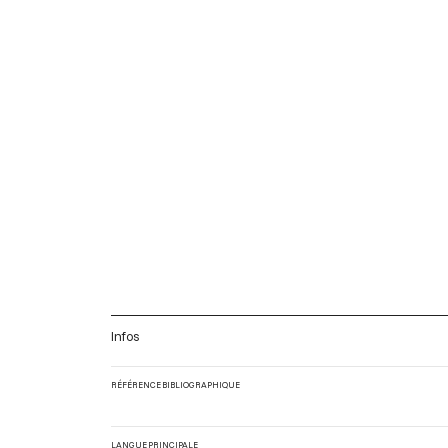
Infos
RÉFÉRENCE BIBLIOGRAPHIQUE
LANGUE PRINCIPALE