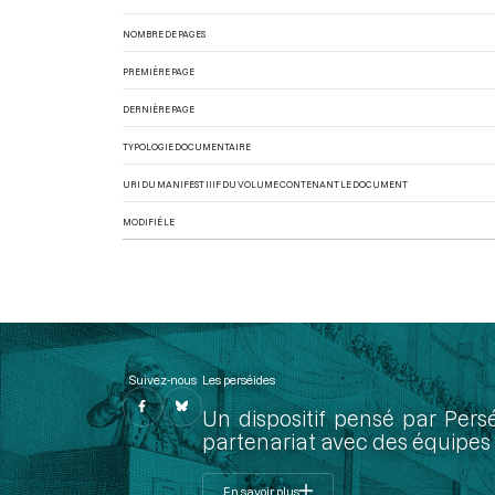
NOMBRE DE PAGES
PREMIÈRE PAGE
DERNIÈRE PAGE
TYPOLOGIE DOCUMENTAIRE
URI DU MANIFEST IIIF DU VOLUME CONTENANT LE DOCUMENT
MODIFIÉ LE
Suivez-nous
Les perséides
Un dispositif pensé par Pers
partenariat avec des équipes 
En savoir plus