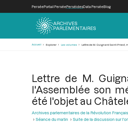
Persée
Portail Persée
Perséides
Data Persée
Blog
ARCHIVES
PARLEMENTAIRES
Fil
Accueil
Explorer
Les volumes
Lettre de M. Guignard Saint-Priest, mi
d'Ariane
Lettre de M. Guigna
l'Assemblée son mém
été l'objet au Châtel
Archives parlementaires de la Révolution Françai
Séance du matin
Suite de la discussion sur l'o