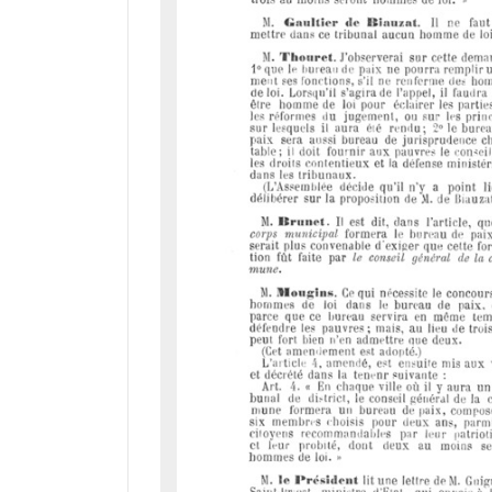
d
o
r