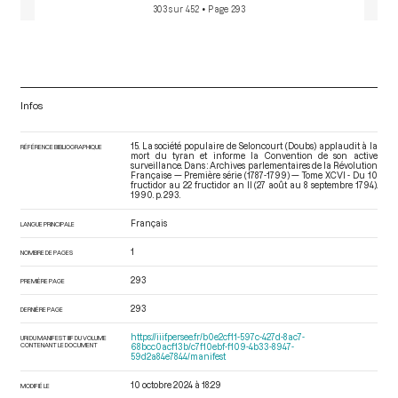
303 sur 452
• Page 293
Infos
15. La société populaire de Seloncourt (Doubs) applaudit à la
RÉFÉRENCE BIBLIOGRAPHIQUE
mort du tyran et informe la Convention de son active
surveillance. Dans : Archives parlementaires de la Révolution
Française — Première série (1787-1799) — Tome XCVI - Du 10
fructidor au 22 fructidor an II (27 août au 8 septembre 1794)
.
1990. p. 293.
Français
LANGUE PRINCIPALE
1
NOMBRE DE PAGES
293
PREMIÈRE PAGE
293
DERNIÈRE PAGE
https://iiif.persee.fr/b0e2cf11-597c-427d-8ac7-
URI DU MANIFEST IIIF DU VOLUME
CONTENANT LE DOCUMENT
68bcc0acf13b/c7f10ebf-f109-4b33-8947-
59d2a84e7844/manifest
10 octobre 2024 à 18:29
MODIFIÉ LE