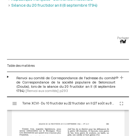
Séance du 20 fructidor an II (6 septembre 1794)
Partager
Table des matières
Renvoi au comité de Correspondance de l'adresse du comité
de Correspondance de la société populaire de Seloncourt
(Doubs), lors de la séance du 20 fructidor an II (6 septembre
1794)
[Renvoi aux comités]
p.293
V
Tome XCVI - Du 10 fructidor au 22 fructidor an II (27 août au 8 septembre 1794)
i
s
u
a
l
i