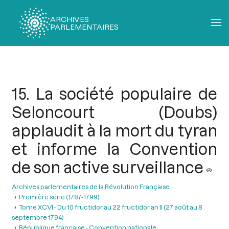
ARCHIVES
PARLEMENTAIRES
Fil
d'Ariane
15. La société populaire de
Seloncourt (Doubs)
applaudit à la mort du tyran
et informe la Convention
de son active surveillance
Archives parlementaires de la Révolution Française
Première série (1787-1799)
Tome XCVI - Du 10 fructidor au 22 fructidor an II (27 août au 8
septembre 1794)
République française - Convention nationale