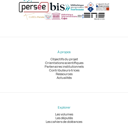
Menu
du
pied
À propos
de
page
Objectifs du projet
Orientations scientifiques
Partenaires institutionnels
Contributeurs-trices
Ressources
Actualités
Explorer
Les volumes
Les députés
Les cahiers de doléances