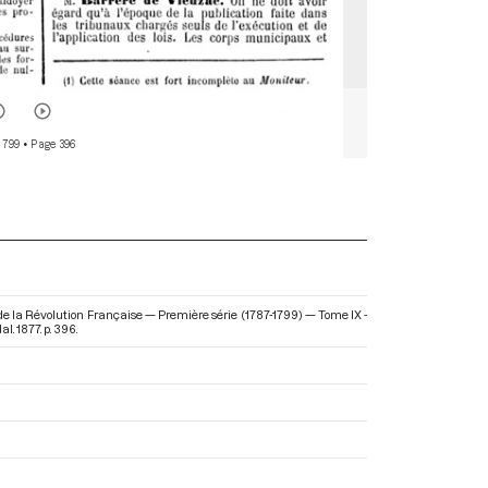
 799
• Page 396
de la Révolution Française — Première série (1787-1799) — Tome IX -
. 1877. p. 396.