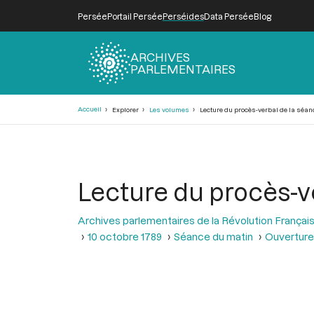
Persée
Portail Persée
Perséides
Data Persée
Blog
ARCHIVES
PARLEMENTAIRES
Fil
Accueil
Explorer
Les volumes
Lecture du procès-verbal de la séanc
d'Ariane
Lecture du procès-v
Archives parlementaires de la Révolution Françai
10 octobre 1789
Séance du matin
Ouverture