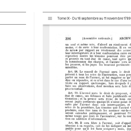
V
Tome IX - Du 16 septembre au 11 novembre 1789
i
s
u
a
l
i
s
e
u
r
M
i
r
a
d
o
r