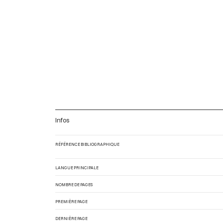
Infos
RÉFÉRENCE BIBLIOGRAPHIQUE
LANGUE PRINCIPALE
NOMBRE DE PAGES
PREMIÈRE PAGE
DERNIÈRE PAGE