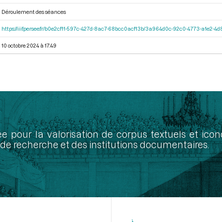
Déroulement des séances
https://iiif.persee.fr/b0e2cf11-597c-427d-8ac7-68bcc0acf13b/3a964d0c-92c0-4773-a1e2-
10 octobre 2024 à 17:49
ée pour la valorisation de corpus textuels et ic
de recherche et des institutions documentaires.