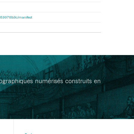
4d8599718b9c/manifest
onographiques numérisés construits en