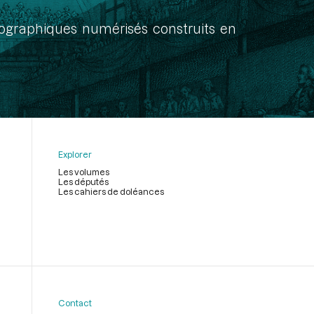
onographiques numérisés construits en
Explorer
Les volumes
Les députés
Les cahiers de doléances
Contact