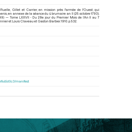
Ruelle, Gillet et Carrier, en mission près l'armée de l'Ouest, qui
cenis, en annexe de la séance du 4 brumaire an II (25 octobre 1793).
99) — Tome LXXVII - Du 28e jour du Premier Mois de l’An II au 7
onnier et Louis Claveau et Gaston Barbier. 1910. p. 532.
4fef445d0c3/manifest