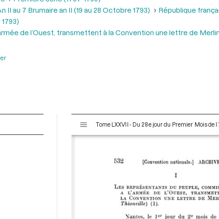
 II au 7 Brumaire an II (19 au 28 Octobre 1793)
République frança
 1793)
rmée de l’Ouest, transmettent à la Convention une lettre de Merlin 
ier
V
Tome LXXVII - Du 28e jour du Premier Mois de l’
i
s
u
a
l
i
s
e
u