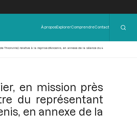
Rechercher
Menu
À propos
Explorer
Comprendre
Contact
de
l'en-
tête
(de Thionville) relative à la reprise d'Ancenis, en annexe de la séance du 4
rier, en mission près
tre du représentant
cenis, en annexe de la