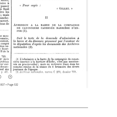
 807
• Page 532