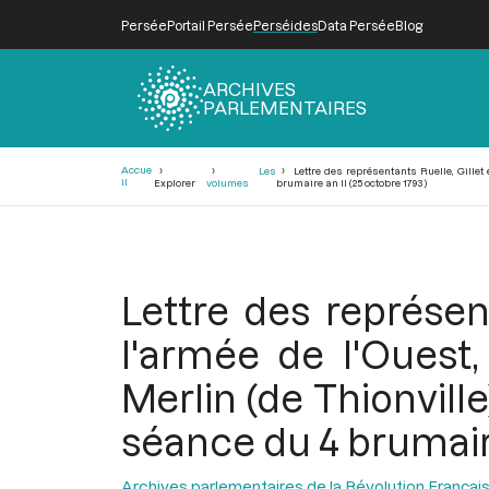
Persée
Portail Persée
Perséides
Data Persée
Blog
ARCHIVES
PARLEMENTAIRES
Fil
Accue
Les
Lettre des représentants Ruelle, Gillet 
d'Ariane
il
Explorer
volumes
brumaire an II (25 octobre 1793)
Lettre des représent
l'armée de l'Ouest
Merlin (de Thionville
séance du 4 brumaire
Archives parlementaires de la Révolution Françai