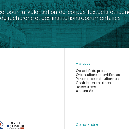
ée pour la valorisation de corpus textuels et ic
de recherche et des institutions documentaires.
À propos
Objectifs du projet
Orientations scientifiques
Partenaires institutionnels
Contributeurs-trices
Ressources
Actualités
Menu
du
pied
de
Comprendre