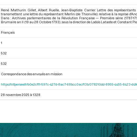
René Mathurin Gillet, Albert Ruelle, Jean-Baptiste Carrier. Lettre des représentants 
transmettent une lettre du représentant Merlin (de Thionville) relative à la reprise d'An
Dans : Archives parlementaires de la Révolution Française — Première série (1787-17
Brumaire an II (19 au 28 Octobre 1793)
, sous la direction de Lodoïs Lataste et Constant Pi
Français
1
532
532
Correspondance des envoyés en mission
https://iiif.persee.fr/b0e2cf11-597c-427d-8ac7-68bcc0acf13b/078210dd-8955-4455-8423-d
28 novembre 2025 à 13:28