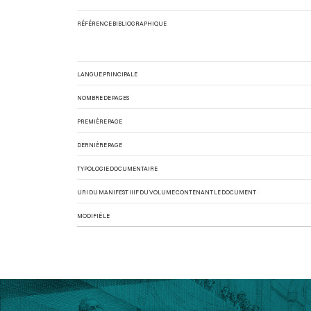
RÉFÉRENCE BIBLIOGRAPHIQUE
LANGUE PRINCIPALE
NOMBRE DE PAGES
PREMIÈRE PAGE
DERNIÈRE PAGE
TYPOLOGIE DOCUMENTAIRE
URI DU MANIFEST IIIF DU VOLUME CONTENANT LE DOCUMENT
MODIFIÉ LE