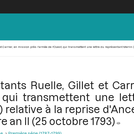
et Carrier, en mission près l'armée de l'Ouest, qui transmettent une lettre du représentant Merlin 
ants Ruelle, Gillet et Car
, qui transmettent une let
) relative à la reprise d'An
 an II (25 octobre 1793)
se
Première série (1787-1799)