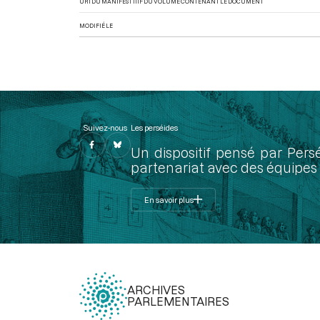
URI DU MANIFEST IIIF DU VOLUME CONTENANT LE DOCUMENT
MODIFIÉ LE
Suivez-nous
Les perséides
Un dispositif pensé par Pers
partenariat avec des équipes 
En savoir plus
ARCHIVES
PARLEMENTAIRES