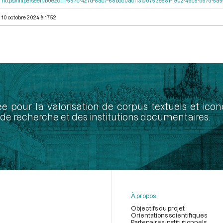
https://iiif.persee.fr/b0e2cf11-597c-427d-8ac7-68bcc0acf13b/0753e581-1902-46c5-b67d-5
10 octobre 2024 à 17:52
ée pour la valorisation de corpus textuels et ic
de recherche et des institutions documentaires.
À propos
Objectifs du projet
Orientations scientifiques
Partenaires institutionnels