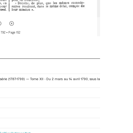
 792
• Page 152
érie (1787-1799) — Tome XII - Du 2 mars au 14 avril 1790
, sous la