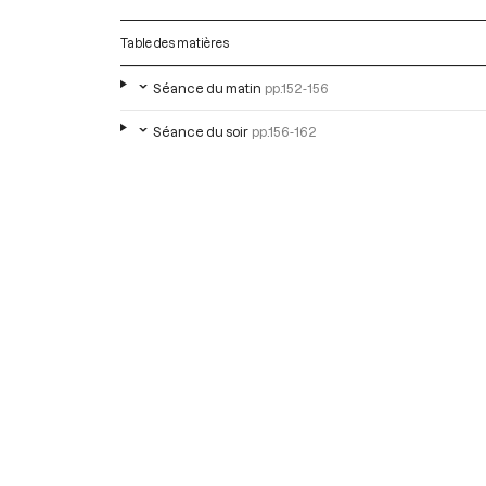
Table des matières
Séance du matin
pp.152-156
Séance du soir
pp.156-162