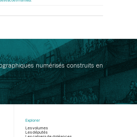
a55e95ac0e1/manifest
onographiques numérisés construits en
Explorer
Les volumes
Les députés
Les cahiers de doléances