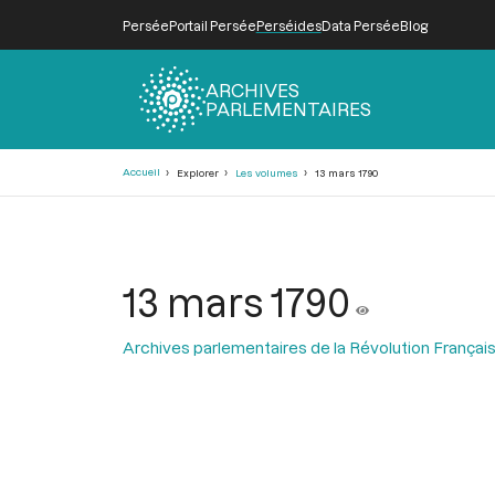
Persée
Portail Persée
Perséides
Data Persée
Blog
ARCHIVES
PARLEMENTAIRES
Fil
Accueil
Explorer
Les volumes
13 mars 1790
d'Ariane
13 mars 1790
Archives parlementaires de la Révolution Françai