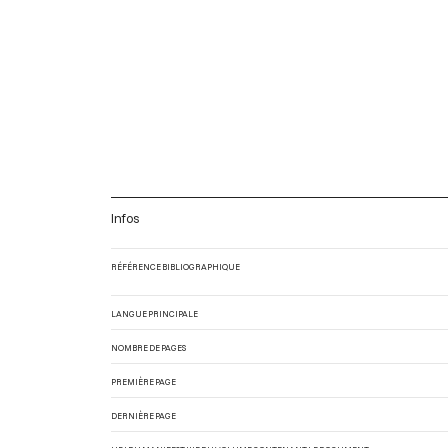
Infos
RÉFÉRENCE BIBLIOGRAPHIQUE
LANGUE PRINCIPALE
NOMBRE DE PAGES
PREMIÈRE PAGE
DERNIÈRE PAGE