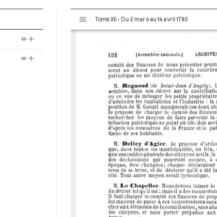
V
Tome XII - Du 2 mars au 14 avril 1790
i
s
u
a
l
i
s
e
u
r
M
i
r
a
d
o
r