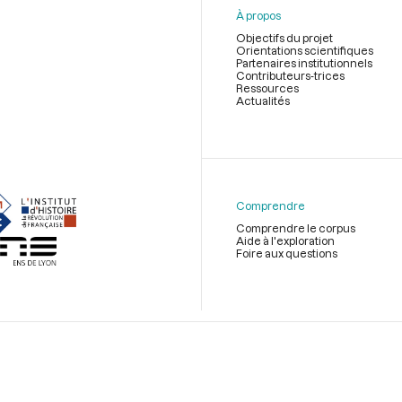
À propos
Objectifs du projet
Orientations scientifiques
Partenaires institutionnels
Contributeurs-trices
Ressources
Actualités
Menu
du
pied
de
Comprendre
page
Comprendre le corpus
Aide à l'exploration
Foire aux questions