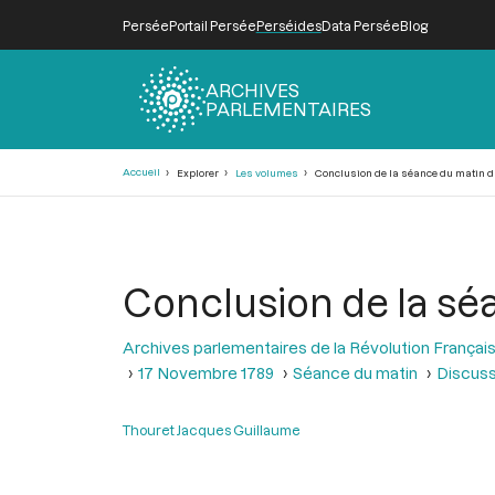
Persée
Portail Persée
Perséides
Data Persée
Blog
ARCHIVES
PARLEMENTAIRES
Fil
Accueil
Explorer
Les volumes
Conclusion de la séance du matin d
d'Ariane
Conclusion de la sé
Archives parlementaires de la Révolution Françai
17 Novembre 1789
Séance du matin
Discuss
Thouret Jacques Guillaume