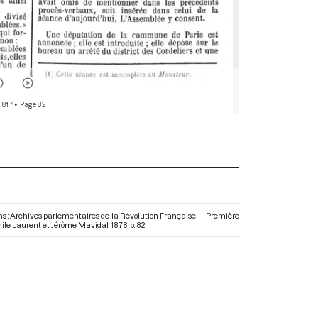
 817
• Page 82
s : Archives parlementaires de la Révolution Française — Première
mile Laurent et Jérôme Mavidal. 1878. p. 82.