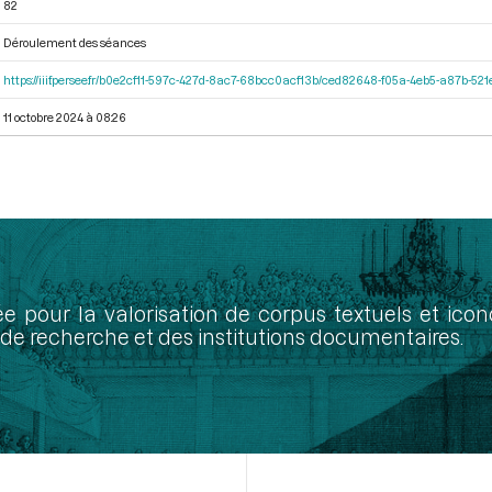
82
Déroulement des séances
https://iiif.persee.fr/b0e2cf11-597c-427d-8ac7-68bcc0acf13b/ced82648-f05a-4eb5-a87b-5
11 octobre 2024 à 08:26
ée pour la valorisation de corpus textuels et ic
de recherche et des institutions documentaires.