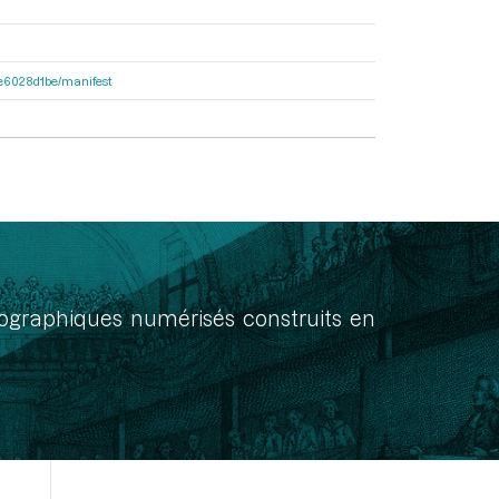
21e6028d1be/manifest
onographiques numérisés construits en