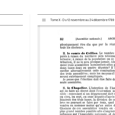
V
Tome X - Du 12 novembre au 24 décembre 1789
i
s
u
a
l
i
s
e
u
r
M
i
r
a
d
o
r