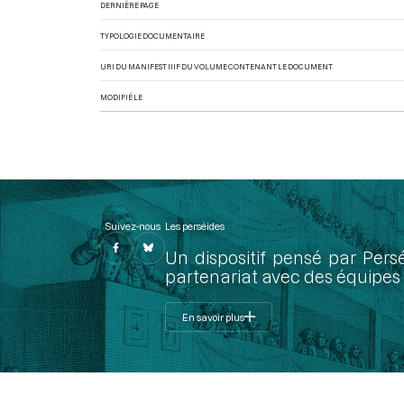
DERNIÈRE PAGE
TYPOLOGIE DOCUMENTAIRE
URI DU MANIFEST IIIF DU VOLUME CONTENANT LE DOCUMENT
MODIFIÉ LE
Suivez-nous
Les perséides
Un dispositif pensé par Pers
partenariat avec des équipes 
En savoir plus