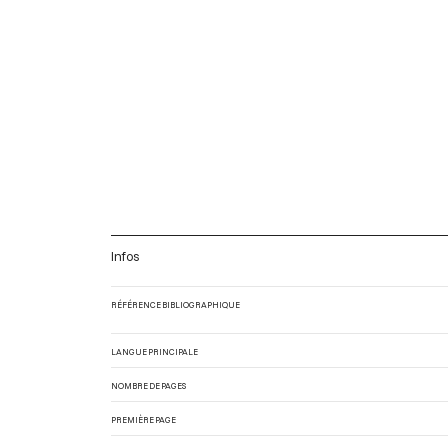
Infos
RÉFÉRENCE BIBLIOGRAPHIQUE
LANGUE PRINCIPALE
NOMBRE DE PAGES
PREMIÈRE PAGE