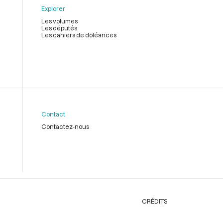
Explorer
Les volumes
Les députés
Les cahiers de doléances
Contact
Contactez-nous
CRÉDITS