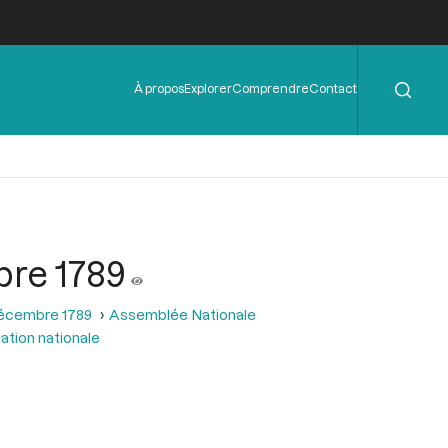
Rechercher
Menu
À propos
Explorer
Comprendre
Contact
de
l'en-
tête
bre 1789
décembre 1789
Assemblée Nationale
ation nationale