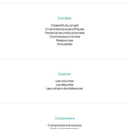
Menu
du
pied
À propos
de
page
Objectifs du projet
Orientations scientifiques
Partenaires institutionnels
Contributeurs-trices
Ressources
Actualités
Explorer
Les volumes
Les députés
Les cahiers de doléances
Comprendre
Comprendre le corpus
Aide à l'exploration