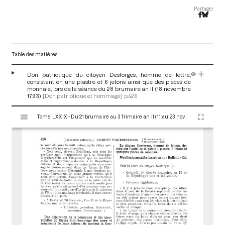
Partager
Table des matières
Don patriotique du citoyen Desforges, homme de lettre,
consistant en une piastre et 6 jetons ainsi que des pièces de
monnaie, lors de la séance du 28 brumaire an II (18 novembre
1793)
[Don patriotique et hommage]
p.426
V
Tome LXXIX - Du 21 brumaire au 3 frimaire an II (11 au 23 novembre 1793)
i
s
u
a
l
i
s
e
u
r
M