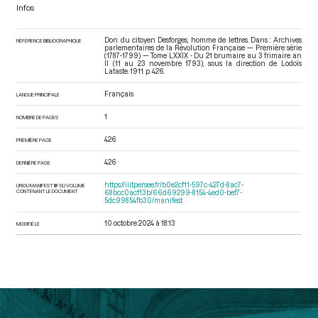
Infos
Don du citoyen Desforges, homme de lettres. Dans : Archives
RÉFÉRENCE BIBLIOGRAPHIQUE
parlementaires de la Révolution Française — Première série
(1787-1799) — Tome LXXIX - Du 21 brumaire au 3 frimaire an
II (11 au 23 novembre 1793)
, sous la direction de Lodoïs
Lataste. 1911. p. 426.
Français
LANGUE PRINCIPALE
1
NOMBRE DE PAGES
426
PREMIÈRE PAGE
426
DERNIÈRE PAGE
https://iiif.persee.fr/b0e2cf11-597c-427d-8ac7-
URI DU MANIFEST IIIF DU VOLUME
CONTENANT LE DOCUMENT
68bcc0acf13b/66d69299-8154-4ed0-bef7-
5dc99854fb30/manifest
10 octobre 2024 à 18:13
MODIFIÉ LE