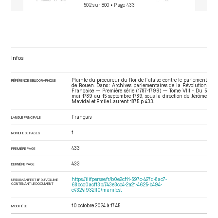
502 sur 800
• Page 433
Infos
Plainte du procureur du Roi de Falaise contre le parlement
RÉFÉRENCE BIBLIOGRAPHIQUE
de Rouen. Dans : Archives parlementaires de la Révolution
Française — Première série (1787-1799) — Tome VIII - Du 5
mai 1789 au 15 septembre 1789
, sous la direction de Jérôme
Mavidal et Emile Laurent. 1875. p. 433.
Français
LANGUE PRINCIPALE
1
NOMBRE DE PAGES
433
PREMIÈRE PAGE
433
DERNIÈRE PAGE
https://iiif.persee.fr/b0e2cf11-597c-427d-8ac7-
URI DU MANIFEST IIIF DU VOLUME
CONTENANT LE DOCUMENT
68bcc0acf13b/743e3cc4-2a21-4625-b494-
c4324f932ff0/manifest
10 octobre 2024 à 17:45
MODIFIÉ LE