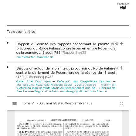
Partager
Table des matières
Rapport du comité des rapports concernant la plainte du
procureur du Roi de Falaise contre le parlement de Rouen, lors
de la séance du 13 aout 1789
[Rapport]
p.433
Boufflers Stanislas Jean de
Discussion autour de la plainte du procureur du Roi de Falaise
contre le parlement de Rouen, lors de la séance du 13 aout
1789
[Discussion]
p.433
Garat Aîné Dominique
Defermon des Chapelières Jacques
Montesquiou Fezensac François Xavier, abbé et duc de
Mortemart
Victurnien Jean-Baptiste Marie de Rochechouart, duc de
Hébrard de
Fau Pierre
Regnaud de Saint-Jean d'Angely Michel Louis Etienne
V
Tome VIII - Du 5 mai 1789 au 15 septembre 1789
i
s
u
a
l
i