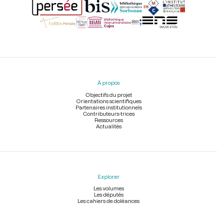
Menu
du
pied
À propos
de
page
Objectifs du projet
Orientations scientifiques
Partenaires institutionnels
Contributeurs-trices
Ressources
Actualités
Explorer
Les volumes
Les députés
Les cahiers de doléances