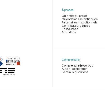
À propos
Objectifs du projet
Orientations scientifiques
Partenaires institutionnels
Contributeurs-trices
Ressources
Actualités
Menu
du
pied
de
Comprendre
page
Comprendre le corpus
Aide à l'exploration
Foire aux questions