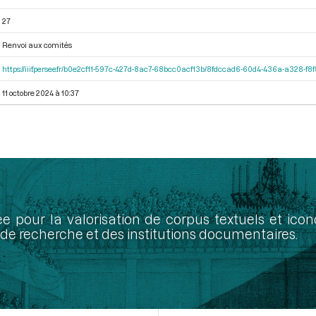
27
Renvoi aux comités
https://iiif.persee.fr/b0e2cf11-597c-427d-8ac7-68bcc0acf13b/8fdccad6-60d4-436a-a328-f
11 octobre 2024 à 10:37
ée pour la valorisation de corpus textuels et ic
de recherche et des institutions documentaires.