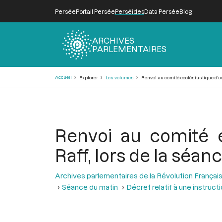
Persée
Portail Persée
Perséides
Data Persée
Blog
ARCHIVES
PARLEMENTAIRES
Fil
Accueil
Explorer
Les volumes
Renvoi au comité ecclésiastique d'une
d'Ariane
Renvoi au comité e
Raff, lors de la séanc
Archives parlementaires de la Révolution Françai
Séance du matin
Décret relatif à une instruct