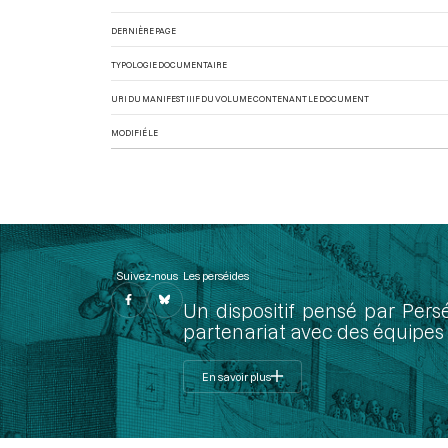
DERNIÈRE PAGE
TYPOLOGIE DOCUMENTAIRE
URI DU MANIFEST IIIF DU VOLUME CONTENANT LE DOCUMENT
MODIFIÉ LE
Suivez-nous
Les perséides
Un dispositif pensé par Pers
partenariat avec des équipes 
En savoir plus