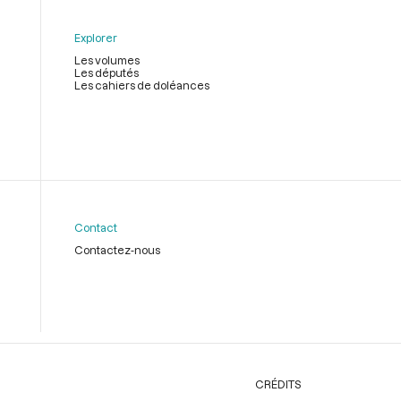
Explorer
Les volumes
Les députés
Les cahiers de doléances
Contact
Contactez-nous
CRÉDITS