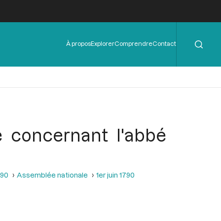
Rechercher
Menu
À propos
Explorer
Comprendre
Contact
de
l'en-
tête
e concernant l'abbé
790
Assemblée nationale
1er juin 1790