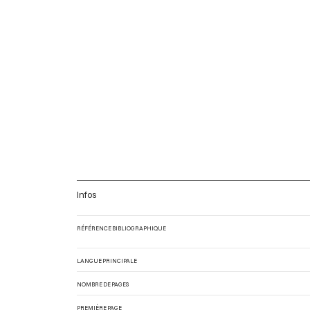
Infos
RÉFÉRENCE BIBLIOGRAPHIQUE
LANGUE PRINCIPALE
NOMBRE DE PAGES
PREMIÈRE PAGE