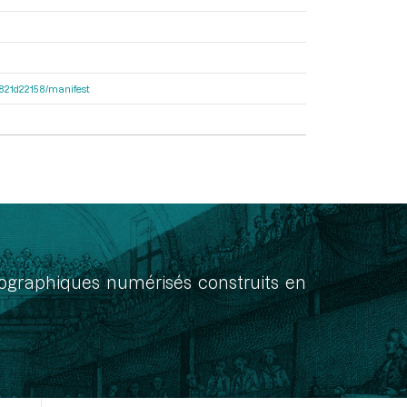
8f821d22158/manifest
onographiques numérisés construits en