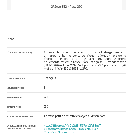
272 sur 852
• Page 270
Infos
Adresse de l'agent national du district d’Argentan, qui
RÉFÉRENCE BIBLIOGRAPHIQUE
annonce la bonne vente de biens nationaux, lors de la
séance du 15 prairial an II (3 juin 1794). Dans : Archives
parlementaires de la Révolution Française — Première série
(1787-1799) — Tome XCI - Du 7 prairial au 30 prairial an II (26
mai au 18 juin 1794)
. 1976. p. 270.
Français
LANGUE PRINCIPALE
1
NOMBRE DE PAGES
270
PREMIÈRE PAGE
270
DERNIÈRE PAGE
Adresse, pétition et lettre envoyée à l’Assemblée
TYPOLOGIE DOCUMENTAIRE
https://iiif.persee.fr/b0e2cf11-597c-427d-8ac7-
URI DU MANIFEST IIIF DU VOLUME
CONTENANT LE DOCUMENT
68bcc0acf13b/f0a82fc6-3166-4bf6-85a7-
810dc87a17bc/manifest