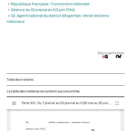
République française - Convention nationale
Séance du 15 prairial an II (3 juin 1794)
32. Agent national du district d’Argentan. Vente de biens
nationaux
Télécharger
Partager
Table des matières
La table des matières ne contient aucune entrée.
V
Tome XCI - Du 7 prairial au 30 prairial an II (26 mai au 18 juin 1794)
i
s
u
a
l