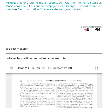
Mirabeau Honoré-Gabriel Riquetti, comte de
Clermont-Tonnerre Stanislas
Marie, comte de
Le Franc de Pompignan Jean-George
Sieyès Emmanuel
Joseph
Clermont-Lodève Charles de Guilhem, marquis de
Télécharger
Partager
Table des matières
La table des matières ne contient aucune entrée.
V
Tome VIII - Du 5 mai 1789 au 15 septembre 1789
i
s
u
a
l
i
s
e
u