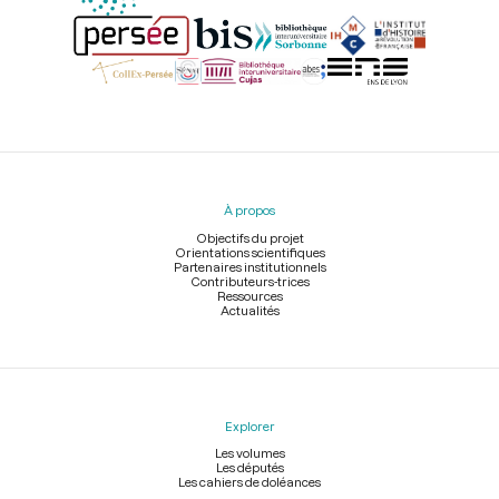
Menu
du
pied
À propos
de
page
Objectifs du projet
Orientations scientifiques
Partenaires institutionnels
Contributeurs-trices
Ressources
Actualités
Explorer
Les volumes
Les députés
Les cahiers de doléances