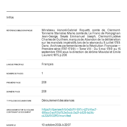
Infos
Mirabeau Honoré-Gabriel Riquetti, comte de, Clermont-
RÉFÉRENCE BIBLIOGRAPHIQUE
Tonnerre Stanislas Marie, comte de, Le Franc de Pompignan
Jean-George, Sieyès Emmanuel Joseph, Clermont-Lodève
Charles de Guilhem, marquis de. Abandon de la délibération
sur les mandats impératifs, lors de la séance du 8 juillet 1789.
Dans : Archives parlementaires de la Révolution Française —
Première série (1787-1799) — Tome VIII - Du 5 mai 1789 au 15
septembre 1789
, sous la direction de Jérôme Mavidal et Emile
Laurent. 1875. p. 208.
Français
LANGUE PRINCIPALE
1
NOMBRE DE PAGES
208
PREMIÈRE PAGE
208
DERNIÈRE PAGE
Déroulement des séances
TYPOLOGIE DOCUMENTAIRE
https://iiif.persee.fr/b0e2cf11-597c-427d-8ac7-
URI DU MANIFEST IIIF DU VOLUME
CONTENANT LE DOCUMENT
68bcc0acf13b/743e3cc4-2a21-4625-b494-
c4324f932ff0/manifest
10 octobre 2024 à 22:07
MODIFIÉ LE