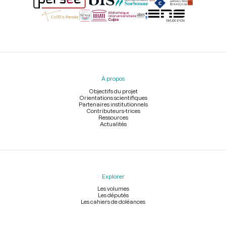
Menu
du
pied
À propos
de
page
Objectifs du projet
Orientations scientifiques
Partenaires institutionnels
Contributeurs-trices
Ressources
Actualités
Explorer
Les volumes
Les députés
Les cahiers de doléances