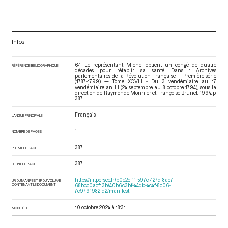
Infos
64. Le représentant Michel obtient un congé de quatre
RÉFÉRENCE BIBLIOGRAPHIQUE
décades pour rétablir sa santé. Dans : Archives
parlementaires de la Révolution Française — Première série
(1787-1799) — Tome XCVIII - Du 3 vendémiaire au 17
vendémiaire an III (24 septembre au 8 octobre 1794)
, sous la
direction de Raymonde Monnier et Françoise Brunel. 1994. p.
387.
Français
LANGUE PRINCIPALE
1
NOMBRE DE PAGES
387
PREMIÈRE PAGE
387
DERNIÈRE PAGE
https://iiif.persee.fr/b0e2cf11-597c-427d-8ac7-
URI DU MANIFEST IIIF DU VOLUME
CONTENANT LE DOCUMENT
68bcc0acf13b/40b6c3bf-44db-4c4f-8c06-
7c9791982fd2/manifest
10 octobre 2024 à 18:31
MODIFIÉ LE