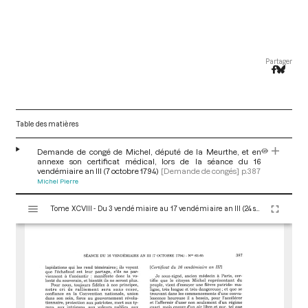
Partager
Table des matières
Demande de congé de Michel, député de la Meurthe, et en
annexe son certificat médical, lors de la séance du 16
vendémiaire an III (7 octobre 1794)
[Demande de congés]
p.387
Michel Pierre
V
Tome XCVIII - Du 3 vendémiaire au 17 vendémiaire an III (24 septembre au 8 octobre 1794)
i
s
u
a
l
i
s
e