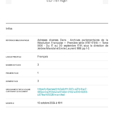
5 sur 778
• Page 1
Infos
Adresses diverses. Dans : Archives parlementaires de la
RÉFÉRENCE BIBLIOGRAPHIQUE
Révolution Française — Première série (1787-1799) — Tome
XXXI - Du 17 au 30 septembre 1791
, sous la direction de
Jérôme Mavidal et Emile Laurent. 1888. pp. 1-3.
Français
LANGUE PRINCIPALE
3
NOMBRE DE PAGES
1
PREMIÈRE PAGE
3
DERNIÈRE PAGE
https://iiif.persee.fr/b0e2cf11-597c-427d-8ac7-
URI DU MANIFEST IIIF DU VOLUME
CONTENANT LE DOCUMENT
68bcc0acf13b/43a97ddd-0162-4999-8265-
467fea165028/manifest
10 octobre 2024 à 18:11
MODIFIÉ LE