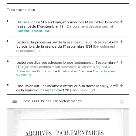
Table des matières
Déclaration de M. Baudouin, imprimeur de l'Assemblée, lors de
la séance du 17 septembre 1791
[Déroulement des séances]
p.1
Baudouin François-Jean
Lecture du procès-verbal de la séance du jeudi 15 septembre
au soir, lors de la séance du 17 septembre 1791
[Déroulement
des séances]
p.1
Lecture de diverses adresses, lors de la séance du 17 septembre
1791
[Adresse, pétition et lettre envoyée à l’Assemblée]
pp.1-3
André Antoine Balthazar d'
Populus Marc Etienne
Thouret Jacques
Guillaume
Discussion sur une somme à attribuer à la dame Mabilly, lors
de la séance du 17 septembre 1791
[Discussion]
p.3
Camus Armand Gaston
Hébrard de Fau Pierre
Curt Louis de
V
Prieur de la Marne Pierre Louis
Tome XXXI - Du 17 au 30 septembre 1791
i
s
u
a
l
i