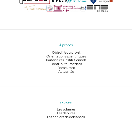
Menu
du
pied
À propos
de
page
Objectifs du projet
Orientations scientifiques
Partenaires institutionnels
Contributeurs-trices
Ressources
Actualités
Explorer
Les volumes
Les députés
Les cahiers de doléances