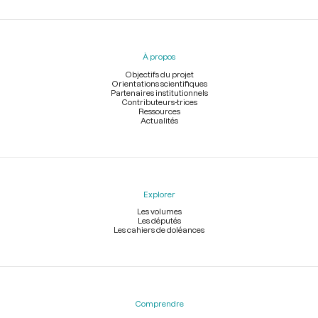
Menu
du
pied
À propos
de
page
Objectifs du projet
Orientations scientifiques
Partenaires institutionnels
Contributeurs-trices
Ressources
Actualités
Explorer
Les volumes
Les députés
Les cahiers de doléances
Comprendre