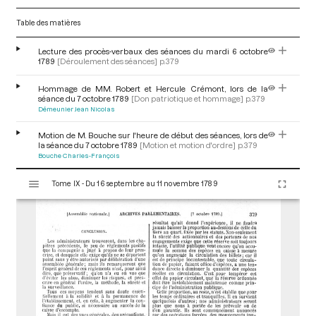
Table des matières
Lecture des procès-verbaux des séances du mardi 6 octobre
1789
[Déroulement des séances]
p.379
Hommage de MM. Robert et Hercule Crémont, lors de la
séance du 7 octobre 1789
[Don patriotique et hommage]
p.379
Démeunier Jean Nicolas
Motion de M. Bouche sur l'heure de début des séances, lors de
la séance du 7 octobre 1789
[Motion et motion d'ordre]
p.379
Bouche Charles-François
V
Tome IX - Du 16 septembre au 11 novembre 1789
i
s
u
a
l
i
s
e
u
r