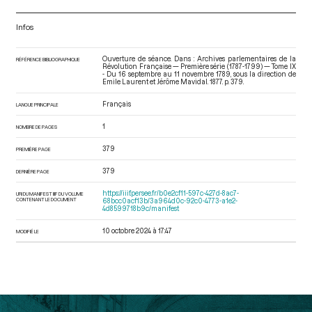
Infos
Ouverture de séance. Dans : Archives parlementaires de la
RÉFÉRENCE BIBLIOGRAPHIQUE
Révolution Française — Première série (1787-1799) — Tome IX
- Du 16 septembre au 11 novembre 1789
, sous la direction de
Emile Laurent et Jérôme Mavidal. 1877. p. 379.
Français
LANGUE PRINCIPALE
1
NOMBRE DE PAGES
379
PREMIÈRE PAGE
379
DERNIÈRE PAGE
https://iiif.persee.fr/b0e2cf11-597c-427d-8ac7-
URI DU MANIFEST IIIF DU VOLUME
CONTENANT LE DOCUMENT
68bcc0acf13b/3a964d0c-92c0-4773-a1e2-
4d8599718b9c/manifest
10 octobre 2024 à 17:47
MODIFIÉ LE