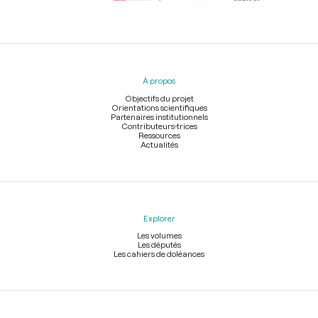
Menu
du
pied
À propos
de
page
Objectifs du projet
Orientations scientifiques
Partenaires institutionnels
Contributeurs-trices
Ressources
Actualités
Explorer
Les volumes
Les députés
Les cahiers de doléances