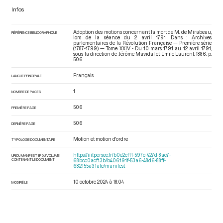
Infos
Adoption des motions concernant la mort de M. de Mirabeau,
RÉFÉRENCE BIBLIOGRAPHIQUE
lors de la séance du 2 avril 1791. Dans : Archives
parlementaires de la Révolution Française — Première série
(1787-1799) — Tome XXIV - Du 10 mars 1791 au 12 avril 1791
,
sous la direction de Jérôme Mavidal et Emile Laurent. 1886. p.
506.
Français
LANGUE PRINCIPALE
1
NOMBRE DE PAGES
506
PREMIÈRE PAGE
506
DERNIÈRE PAGE
Motion et motion d'ordre
TYPOLOGIE DOCUMENTAIRE
https://iiif.persee.fr/b0e2cf11-597c-427d-8ac7-
URI DU MANIFEST IIIF DU VOLUME
CONTENANT LE DOCUMENT
68bcc0acf13b/b406191f-53a6-48d6-88ff-
682155a31afc/manifest
10 octobre 2024 à 18:04
MODIFIÉ LE