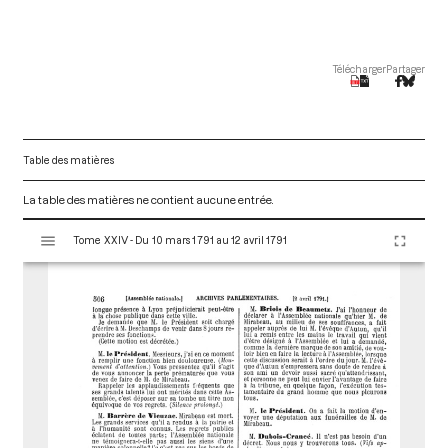
Télécharger
Partager
Table des matières
La table des matières ne contient aucune entrée.
V
Tome XXIV - Du 10 mars 1791 au 12 avril 1791
i
s
u
a
l
i
s
e
u
r
M